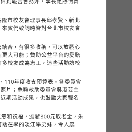
朱偉鈞報告會務外，學長姐熱情舞
基隆市校友會理事長邱孝賢、新北
。來賓們致詞時皆對台北市校友會
密結合，有很多收穫，可以放鬆心
造更大可能；贊助公益平台的愛膳
許多校友成為志工，這些活動讓校
、110年度收支預算表。各委員會
動照片；急難救助委員會吳淑芸主
紹近期活動成果，也鼓勵大家報名
意和祝福，頒發800元敬老金，朱
幫助在學的淡江學弟妹，令人感