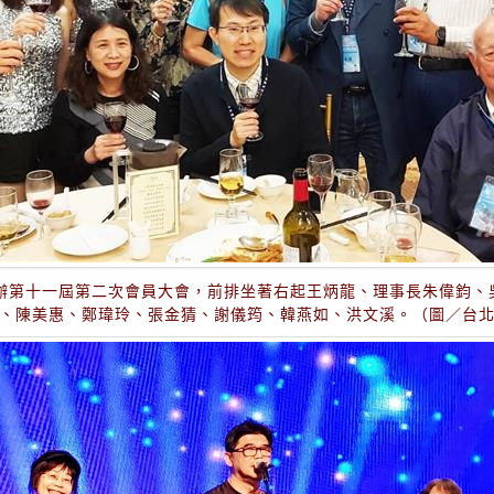
舉辦第十一屆第二次會員大會，前排坐著右起王炳龍、理事長朱偉鈞、
、陳美惠、鄭瑋玲、張金猜、謝儀筠、韓燕如、洪文溪。（圖／台