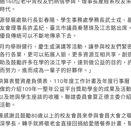
過160位老中青校友們熱情參與，理事長產經系校友
時代。
源發展處執行長彭春陽、學生事務處學務長武士戎、
友會理事長許孟紀、臺北市議員秦慧珠及江志銘出席
優良傳統可以不斷地傳承下去。
月均舉辦健行、慶生或演講等活動，讓參與校友們緊
各行各業，更可以拓展人脈，更多資源互相共享，創
助及鼓勵許多在學的淡江學子，達到做公益的目的，
而努力，進而成為一輩子的好夥伴。」
決算表暨資產負債表、110年度工作計畫及年度行事曆
偉鈞介紹109年一整年公益平台獎助學金的成果及活
，以及她與學生座談的收穫。聯誼委員會夏正德主委介
活動。
達感謝且鼓勵80歲以上的校友會員來參與會員大會之敬
深學長，轉手就將敬老金直接回捐給愛膳餐券計畫，