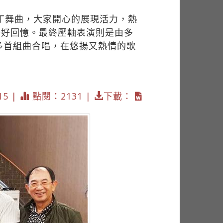
丁舞曲，大家開心的展現活力，熱
美好回憶。最終壓軸表演則是由多
多首組曲合唱，在悠揚又熱情的歌
15 |
點閱：2131 |
下載：