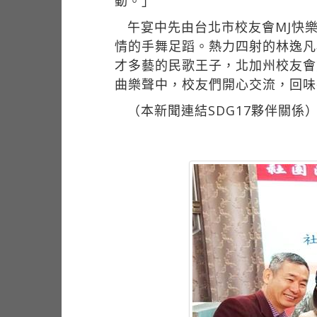
動。」
午宴中先由台北市校友會MJ快
情的手舞足蹈。熱力四射的林逸凡
才多藝的民歌王子，北加州校友會
曲樂聲中，校友們開心交流，回味
（本新聞連結SDG17夥伴關係