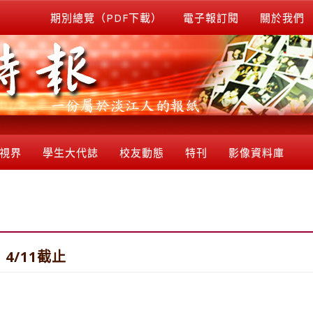
期別總覽（PDF下載）
電子報訂閱
關於我們
視界
學生大代誌
校友動態
特刊
影像資料庫
/11截止