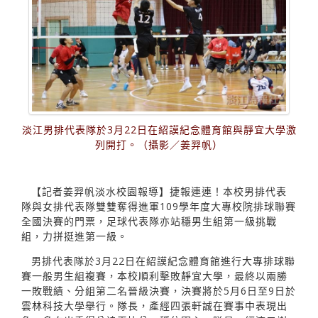
淡江男排代表隊於3月22日在紹謨紀念體育館與靜宜大學激
列開打。（攝影／姜羿帆）
【記者姜羿帆淡水校園報導】捷報連連！本校男排代表
隊與女排代表隊雙雙奪得進軍109學年度大專校院排球聯賽
全國決賽的門票，足球代表隊亦站穩男生組第一級挑戰
組，力拼挺進第一級。
男排代表隊於3月22日在紹謨紀念體育館進行大專排球聯
賽一般男生組複賽，本校順利擊敗靜宜大學，最終以兩勝
一敗戰績、分組第二名晉級決賽，決賽將於5月6日至9日於
雲林科技大學舉行。隊長，產經四張軒誠在賽事中表現出