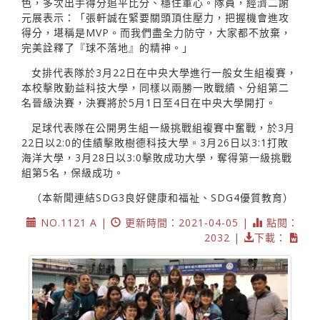
色，多次出手得分追平比分、穩住軍心。隊員，經濟二謝
元展表示：「張軒誠在緊要關頭頂住壓力，把握機會進攻
得分，堪稱是MVP。而我們盡全力防守，大家都不放棄，
完美詮釋了『球不落地』的精神。」
女排代表隊於3月22日在中央大學進行一般女生組複賽，
本校擊敗勤益科技大學，同樣以兩勝一敗戰績、分組第二
名晉級決賽，決賽將於5月1日至4日在中央大學開打。
足球代表隊在公開男生組一級挑戰組複賽中奮戰，於3月
22日以2:0的佳績擊敗樹德科技大學。3月26日以3:1打敗
海洋大學，3月28日以3:0擊敗成功大學，奪得第一級挑戰
組第5名，保級成功。
（本新聞連結SDG3良好健康和福祉、SDG4優質教育）
NO.1121 A |
更新時間：2021-04-05 |
點閱：
2032 |
下載：