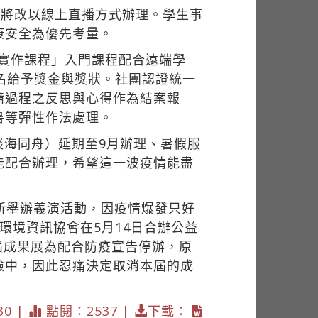
禮將改以線上直播方式辦理。學生事
康安全為優先考量。
與實作課程」入門課程配合遠端學
名給予獎金與獎狀。社團認證統一
備過程之反思與心得作為結案報
書等彈性作法處理。
淡海同舟）延期至9月辦理、暑假服
能配合辦理，希望這一波疫情能盡
所舉辦義演活動，因疫情爆發只好
環境資訊協會在5月14日合辦公益
屆成果展為配合防疫宣告停辦，原
險中，因此忍痛決定取消本屆的成
30 |
點閱：2537 |
下載：