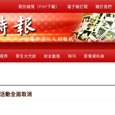
期別總覽（PDF下載）
電子報訂閱
關於我們
視界
學生大代誌
校友動態
特刊
影像資料庫
團活動全面取消