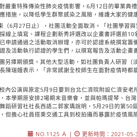
對嚴重特殊傳染性肺炎疫情影響，6月12日的畢業典
應措施，以降低學生群聚感染之風險，維護大家的健
結束（6月27日止），社團活動全面取消。「社團學習
採線上填寫、課程企劃新秀評選改以企畫書評選前10
已申請通過之活動取消辦理，亦可於認證系統撰寫籌
證及活動執行認證的學生們，以撰寫報告及活動企畫
團另擇期頒獎。其他大型活動，如社團負責人研習（
長陳瑞娥表示，「非常感謝全校師生在面對疫情時都
校內公演與原定5月9日要到台北仁濟院附設仁濟安老
，本學期原安排2場期末音樂會，並與帕瑪提琴、台灣
舞蹈研習社社長西語二郭家瑀說明，5月29日的第50
，但擔心社員搭乘交通工具到校拍攝而暴露於疫情風
NO.1125 Ａ |
更新時間：2021-05-