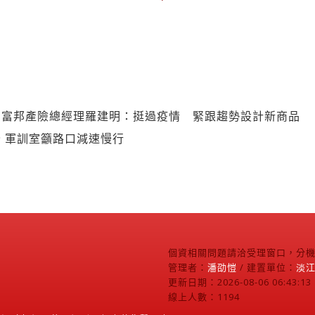
】富邦產險總經理羅建明：挺過疫情 緊跟趨勢設計新商品
 軍訓室籲路口減速慢行
個資相關問題請洽受理窗口，分機2
管理者：
潘劭愷
/ 建置單位：
淡
更新日期：2026-08-06 06:43:13
線上人數：1194