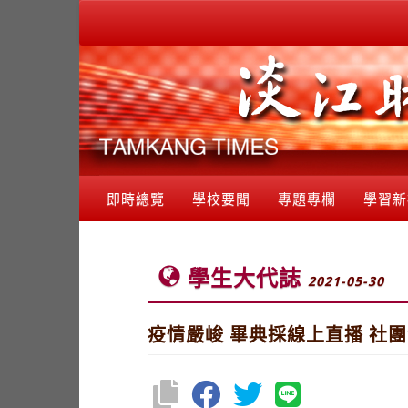
即時總覽
學校要聞
專題專欄
學習新
學生大代誌
2021-05-30
疫情嚴峻 畢典採線上直播 社