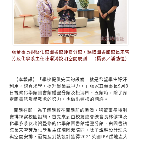
張董事長視察化館圖書館鍾靈分館，聽取圖書館館長宋雪
芳及化學系主任陳曜鴻說明空間規劃。（攝影／潘劭愷）
【本報訊】「學校提供完善的設備，就是希望學生好好
利用，認真求學，提升畢業競爭力。」張家宜董事長9月3
日視察化學館圖書館鍾靈分館及松濤四、五館時，除了肯
定圖書館及學務處的努力，也做出這樣的期許。
開學在即，為了解學校在開學前的準備，張董事長特別
安排視察校園設施，首先來到由校友總會總會長林健祥及
化學系系友出資整修的化學館圖書館鍾靈分館，由圖書館
館長宋雪芳及化學系主任陳曜鴻陪同，除了說明設計理念
與空間安排，還提及到該設計獲得2021英國IPA房地產大