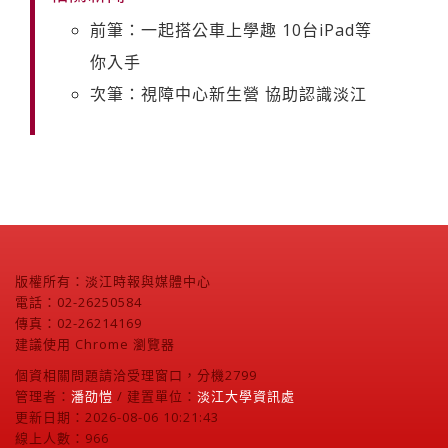
前筆：一起搭公車上學趣 10台iPad等
你入手
次筆：視障中心新生營 協助認識淡江
版權所有：淡江時報與媒體中心
電話：02-26250584
傳真：02-26214169
建議使用 Chrome 瀏覽器
個資相關問題請洽受理窗口，分機2799
管理者：
潘劭愷
/ 建置單位：
淡江大學資訊處
更新日期：2026-08-06 10:21:43
線上人數：966