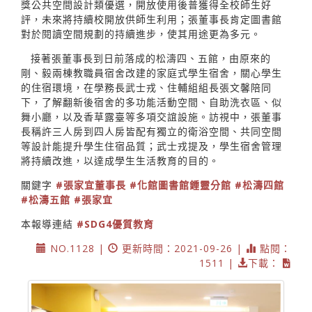
獎公共空間設計類優選，開放使用後普獲得全校師生好
評，未來將持續校開放供師生利用；張董事長肯定圖書館
對於閱讀空間規劃的持續進步，使其用途更為多元。
接著張董事長到日前落成的松濤四、五館，由原來的
剛、毅兩棟教職員宿舍改建的家庭式學生宿舍，關心學生
的住宿環境，在學務長武士戎、住輔組組長張文馨陪同
下，了解翻新後宿舍的多功能活動空間、自助洗衣區、似
舞小廳，以及香草露臺等多項交誼設施。訪視中，張董事
長稱許三人房到四人房皆配有獨立的衛浴空間、共同空間
等設計能提升學生住宿品質；武士戎提及，學生宿舍管理
將持續改進，以達成學生生活教育的目的。
關鍵字
#張家宜董事長
#化館圖書館鍾靈分館
#松濤四館
#松濤五館
#張家宜
本報導連結
#SDG4優質教育
NO.1128 |
更新時間：2021-09-26 |
點閱：
1511 |
下載：