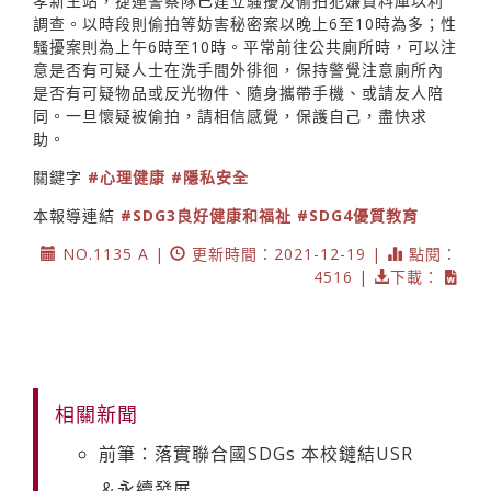
孝新生站，捷運警察隊已建立騷擾及偷拍犯嫌資料庫以利
調查。以時段則偷拍等妨害秘密案以晚上6至10時為多；性
騷擾案則為上午6時至10時。平常前往公共廁所時，可以注
意是否有可疑人士在洗手間外徘徊，保持警覺注意廁所內
是否有可疑物品或反光物件、隨身攜帶手機、或請友人陪
同。一旦懷疑被偷拍，請相信感覺，保護自己，盡快求
助。
關鍵字
#心理健康
#隱私安全
本報導連結
#SDG3良好健康和福祉
#SDG4優質教育
NO.1135 A |
更新時間：2021-12-19 |
點閱：
4516 |
下載：
相關新聞
前筆：落實聯合國SDGs 本校鏈結USR
＆永續發展