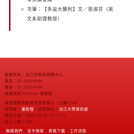
次筆：【多益大勝利】文／張淑芬（英
文系助理教授）
版權所有：淡江時報與媒體中心
電話：02-26250584
傳真：02-26214169
建議使用 Chrome 瀏覽器
個資相關問題請洽受理窗口，分機2799
管理者：
潘劭愷
/ 建置單位：
淡江大學資訊處
更新日期：2026-08-06 10:21:43
線上人數：900
聯絡我們
法令規章
表格下載
工作流程