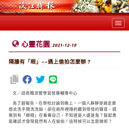
Toggl
navig
心靈花園
2021-12-19
隔牆有「眼」––遇上偷拍怎麼辦 ?
文／諮商職涯暨學習發展輔導中心
為了趕報告，在學校討論到晚上，一個人靜靜穿越走廊
想去洗手間洗洗臉，卻在廁所裡隱約聽到怪怪的聲音、感
覺到有「眼睛」在看著自己，不知道是人還是鬼？鼓起勇
氣確認才發現竟然有人在偷拍！這時候可以怎麼做呢？