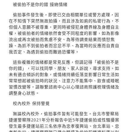
被偷拍不是你的錯 接納情緒
偷拍事件發生後，即使已交由相關單位或警方處理，因
在不知情下突然無故拍攝，而且涉及如廁的私密行為，不
但個人意願不被尊重，更同時被侵犯身體界線及身體自主
權，被偷拍者的情緒依然會受不同程度的影響，如為影像
流出或再次被拍而焦慮不安、為等待調查結果而憤怒焦
躁、為抓不到偷拍者而忿忿不平、為當時的反應而自責自
我否定、為遇到偷拍而難過恐懼等。
這些複雜的情緒都是常見反應，但請記得「被偷拍不是
你的錯」，可以找同學、朋友、家人訴說，尋求支持。如
未有適合傾訴的對象，或情緒持續低落並影響日常生活如
常常想起被偷拍時的狀況、注意力不能集中、飲食或睡眠
習慣改變等，請聯繫諮商中心以心理諮商照護梳理情緒及
調整身心狀態。
校內校外 保持警覺
無論校內校外，偷拍事件皆有可能發生。台北市警察局
捷運警察隊2021年分析報告中近5年捷運偷拍或性騷擾案
發生最多捷運站前三名依序為忠孝復興站、台北車站、忠