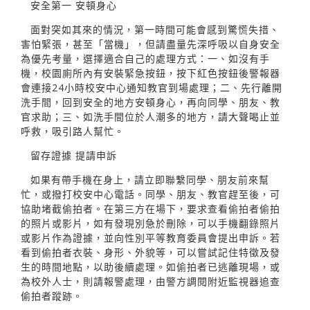
安全第一 安頓身心
面對突如其來的情況，第一時間可能會感到驚慌失措、
害怕緊張，甚至「當機」，但請盡量先深呼吸以自身安全
為優先考量，選擇適合自己的處理方式：一、如沒有手
機，校園廁所內有安裝緊急按鈕，按下紅色按鈕後警報器
會連接24小時校安中心通知教官到場處理；二、先行離開
洗手間，回到安全的地方安頓身心，再向同學、朋友、教
官求助；三、如洗手間位於人潮多的地方，請大聲喝止並
呼救，吸引路人幫忙。
留存證據 提請申訴
如果有帶手機在身上，請立即聯繫同學、朋友前來幫
忙，或撥打校安中心電話。同學、朋友、教官趕至後，可
協助堵截偷拍者。在第三方在場下，要求查看偷拍者偷拍
的照片或影片，如有發現別急於刪除，可以手機翻錄照片
或影片作為證據，並向性別平等教育委員會提出申訴。若
看到偷拍者衣裝、身形、外貌等，可以嘗試記住特徵及發
生的時間地點，以助後續處理。如偷拍者已逃離現場，或
為校外人士，則請報警處理，由警方調閱附近監視器追查
偷拍者蹤跡。