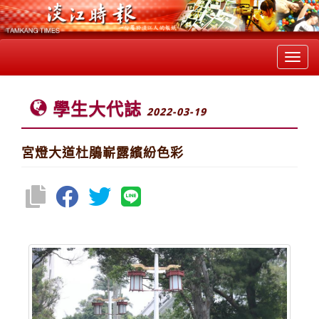
Toggl
navig
學生大代誌
2022-03-19
宮燈大道杜鵑嶄露繽紛色彩