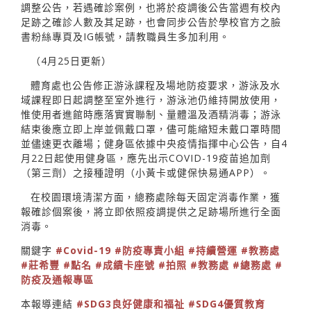
調整公告，若遇確診案例，也將於疫調後公告當週有校內
足跡之確診人數及其足跡，也會同步公告於學校官方之臉
書粉絲專頁及IG帳號，請教職員生多加利用。
（4月25日更新）
體育處也公告修正游泳課程及場地防疫要求，游泳及水
域課程即日起調整至室外進行，游泳池仍維持開放使用，
惟使用者進館時應落實實聯制、量體溫及酒精消毒；游泳
結束後應立即上岸並佩戴口罩，儘可能縮短未戴口罩時間
並儘速更衣離場；健身區依據中央疫情指揮中心公告，自4
月22日起使用健身區，應先出示COVID-19疫苗追加劑
（第三劑）之接種證明（小黃卡或健保快易通APP）。
在校園環境淸潔方面，總務處除每天固定消毒作業，獲
報確診個案後，將立即依照疫調提供之足跡場所進行全面
消毒。
關鍵字
#Covid-19
#防疫專責小組
#持續營運
#教務處
#莊希豐
#點名
#成績卡座號
#拍照
#教務處
#總務處
#
防疫及通報專區
本報導連結
#SDG3良好健康和福祉
#SDG4優質教育