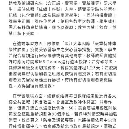
助教及帶課研究生（含正課、實習課、實驗課等）要求學
生上課時依照「成績卡座號」入坐，落實課堂點名並留存
紀錄（包含實體出席及遠端學習學生），同時拍攝實體上
課學生正面上課座位照片；使用各教室之教師、學生或社
團若有移動桌椅情事，應予以復原；教室內禁止飲食，並
禁止私下交談。
在遠端學習方面，除依原「淡江大學因應『嚴重特殊傳
染性肺炎』疫情受影響學生之安心就學措施」實施，學生
若配合疫調進行居家隔離或有其他需求，教師教師實體授
課時應同時開啟MS Teams進行遠距授課；若有確診者，
其修課班級及密切接觸者，暫停實體課程1至3天；若疫調
後發現無密切接觸者之班級則恢復實體授課；若有密切接
觸者須先居家隔離進行篩檢，待所有密切接觸者篩檢陰
性，方得回復實體授課。
在學習環境方面，總務處維持每日課程結束後進行各大
樓公共區域（包含教室、會議室及教師休息室）消毒作
業，但提升漂白水濃度比例為1:50；美食廣場用餐區則依
照安全距離重新規劃為90個座位，若遇特別情況時將加強
消毒。校首頁之「防疫及通報專區」也將持續依照中央流
行疫情指揮中心、教育部及新北市政府最新規定，滾動式