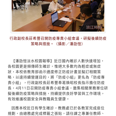
行政副校長莊希豐召開防疫專責小組會議，研擬後續防疫
策略與措施。（攝影／潘劭愷）
【潘劭愷淡水校園報導】近日國內確診人數快速增加，
各校園更是頻傳師生確診，惟絕大多數均為輕症或無症
狀，本校依教育部函示適度修正防疫計畫並擬訂相關策
略，以達持續營運目的，將「防疫小組」更名為「防疫專
責小組」，行政副校長莊希豐奉葛煥昭校長指示擔任防疫
長，4月11日召開防疫專責小組會議，邀集相關業務單位研
擬後續防疫策略與措施，持續提供良好學習與工作環境，
有效維護校園安全與教職員生健康。
因應本校近日有學生確診，教務處已於各教室完成座位
規劃，由總務處完成標籤之張貼，請任課之專兼任教師、