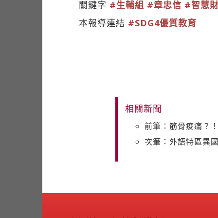
關鍵字
#生輔組
#章忠信
#智慧
本報導連結
#SDG4優質教育
相關新聞
前筆：筋骨痠痛？
次筆：外語特區異國