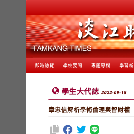
即時總覽
學校要聞
專題專欄
學習新
學生大代誌
2022-09-18
章忠信解析學術倫理與智財權