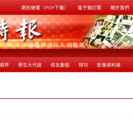
期別總覽（PDF下載）
電子報訂閱
關於我們
視界
學生大代誌
校友動態
特刊
影像資料庫