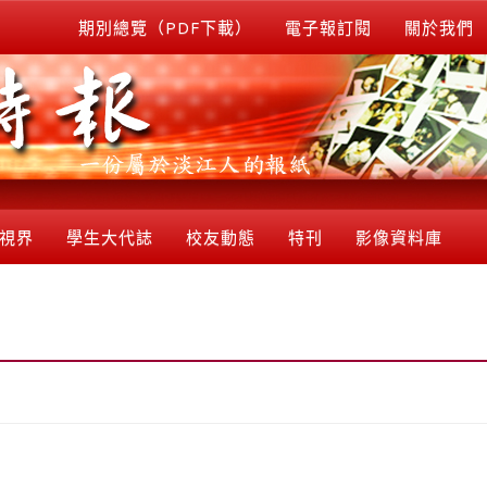
期別總覽（PDF下載）
電子報訂閱
關於我們
視界
學生大代誌
校友動態
特刊
影像資料庫