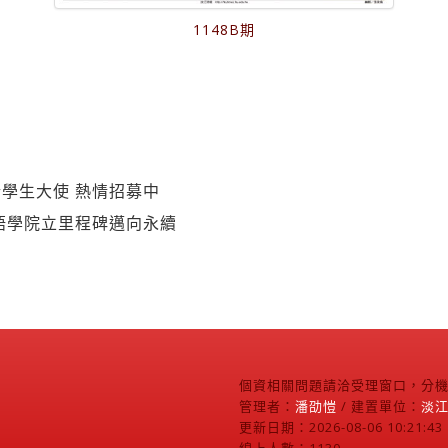
1148B期
學生大使 熱情招募中
語學院立里程碑邁向永續
個資相關問題請洽受理窗口，分機2
管理者：
潘劭愷
/ 建置單位：
淡
更新日期：2026-08-06 10:21:43