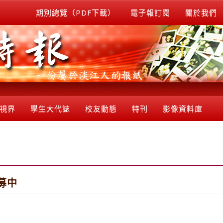
期別總覽（PDF下載）
電子報訂閱
關於我們
視界
學生大代誌
校友動態
特刊
影像資料庫
募中