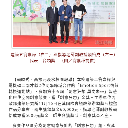
建築五翁嘉䅿（右二）與指導老師副教授賴怡成（右ㄧ）
代表上台領獎。（圖／翁嘉䅿提供）
【賴映秀、高振元淡水校園報導】本校建築二翁嘉䅿與
電機碩二邵才獻2位同學跨域合作的「Emotion Sport情緒
轉換運動站」，參加第十五屆「創意狂想 巢向未來」智慧
化居住空間創意競賽，獲「創意狂想」金獎。主辦單位內
政部建築研究所11月16日在其國際會議廳舉辦頒獎典禮暨
作品分享會，兩生獲頒獎金60,000元，指導老師副教授賴
怡成亦獲5000元獎金，師生各獲獎狀、創意獎盃乙座。
參賽作品區分為創意概念設計的「創意狂想」組，與產