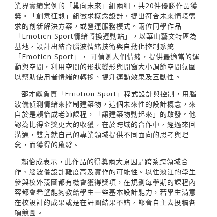
業界實績案例的「巢向未來」組兩組，共20件優勝作品獲
獎。「創意狂想」組徵求概念設計，提出符合未來情境需
求的創新解決方案，或營運服務模式。兩位同學作品
「Emotion Sport情緒轉換運動站」，以華山藝文特區為
基地，設計出結合腦波情緒技術與自動化控制系統
「Emotion Sport」， 可偵測人們情緒，提供最適當的運
動與空間，利用空間的形狀變形與開窗大小調節空間氛圍
以幫助使用者情緒的轉換，提升運動效果及互動性。
邵才獻負責「Emotion Sport」程式設計與控制，用腦
波儀偵測情緒來控制建築物，這個未來性的設計概念，來
自於是賴怡成老師課程，「讓建築物動起來」的啟發。他
認為比得金獎更大的收獲，在於跨域的合作中，經過來回
溝通，雙方就自己的專業領域提供不同面向的思考與理
念，而獲得的啟發。
賴怡成表示，此作品的得獎兩大原因是跨系跨領域合
作、腦波儀設計難度高及實作的可能性。以往淡江的學生
參與校外競圖都有機會獲得獎項，在規劃每學期的課程內
容都會希望能夠教給學生一些基本設計能力，若學生滿意
在校設計的成果或是在評圖結果不錯，都會自主去投稿各
項競圖。