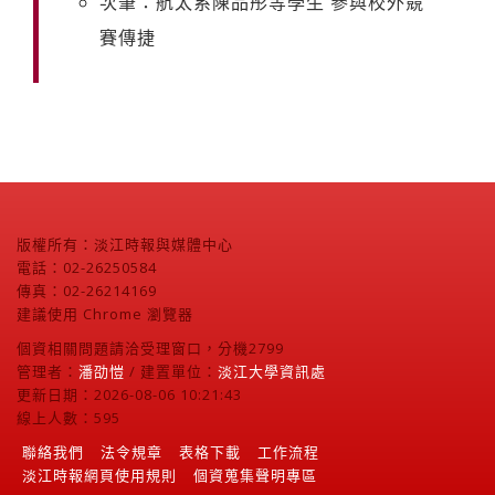
次筆：航太系陳品彤等學生 參與校外競
賽傳捷
版權所有：淡江時報與媒體中心
電話：02-26250584
傳真：02-26214169
建議使用 Chrome 瀏覽器
個資相關問題請洽受理窗口，分機2799
管理者：
潘劭愷
/ 建置單位：
淡江大學資訊處
更新日期：2026-08-06 10:21:43
線上人數：595
聯絡我們
法令規章
表格下載
工作流程
淡江時報網頁使用規則
個資蒐集聲明專區