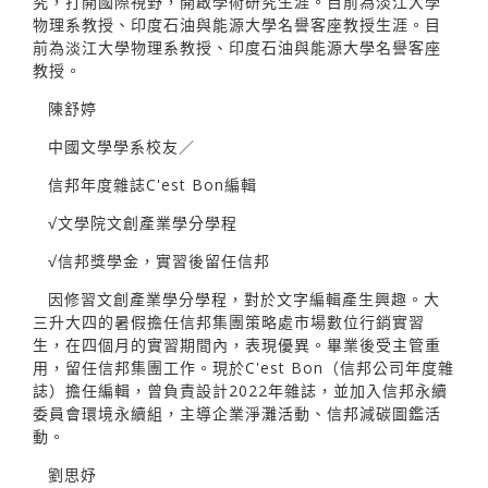
究，打開國際視野，開啟學術研究生涯。目前為淡江大學
物理系教授、印度石油與能源大學名譽客座教授生涯。目
前為淡江大學物理系教授、印度石油與能源大學名譽客座
教授。
陳舒婷
中國文學學系校友／
信邦年度雜誌C'est Bon編輯
√文學院文創產業學分學程
√信邦獎學金，實習後留任信邦
因修習文創產業學分學程，對於文字編輯產生興趣。大
三升大四的暑假擔任信邦集團策略處市場數位行銷實習
生，在四個月的實習期間內，表現優異。畢業後受主管重
用，留任信邦集團工作。現於C'est Bon（信邦公司年度雜
誌）擔任編輯，曾負責設計2022年雜誌，並加入信邦永續
委員會環境永續組，主導企業淨灘活動、信邦減碳圖鑑活
動。
劉思妤