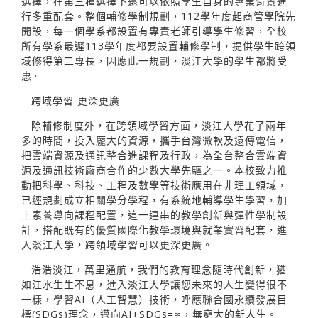
選擇，在第三種選擇下還可以依照學生自身的專業背景進
行多重配套。整個輔修學制規劃，112學年度起商管學院先
開設，每一個學系都設置有專責老師引導學生修習，全校
所有學系最遲113學年度都要設置輔修學制，提供學生跨領
域修得第二專長，因應此一規劃，淡江大學的學生都將受
惠。
跨域學習 更深更廣
除輔修制度外，在跨領域學習方面，淡江大學花了兩年
多的時間，投入龐大的資源，攜手台灣微軟及遠傳電信，
把雲端資源及通訊整合進課程及行政，為全台整合雲端資
源及通訊技術廠商合作的少數大學先驅之一。本校致力推
動把科學、科技、工程及數學等技術應用在非理工領域，
已經規劃成立相關學分學程，有系統地輔導學生學習，加
上素養導向課程配置，這一連串的教學創新與彈性學制設
計，搭配既有的優質國際化教學環境與就業實習配套，進
入淡江大學，跨領域學習可以更深更廣。
浩浩淡江，萬里通航，我們的教育理念隨時代創新，猶
如江水生生不息，進入淡江大學讓您未來的人生變得很不
一樣，學習AI（人工智慧）技術，呼應聯合國永續發展目
標(SDGs)理念，邁向AI+SDGs=∞，無窮大的新人生。