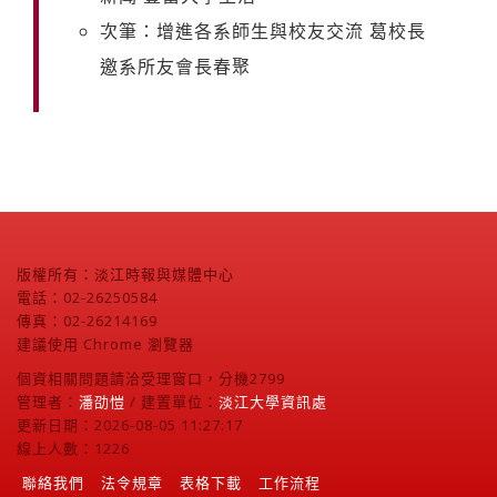
次筆：增進各系師生與校友交流 葛校長
邀系所友會長春聚
版權所有：淡江時報與媒體中心
電話：02-26250584
傳真：02-26214169
建議使用 Chrome 瀏覽器
個資相關問題請洽受理窗口，分機2799
管理者：
潘劭愷
/ 建置單位：
淡江大學資訊處
更新日期：2026-08-05 11:27:17
線上人數：1226
聯絡我們
法令規章
表格下載
工作流程