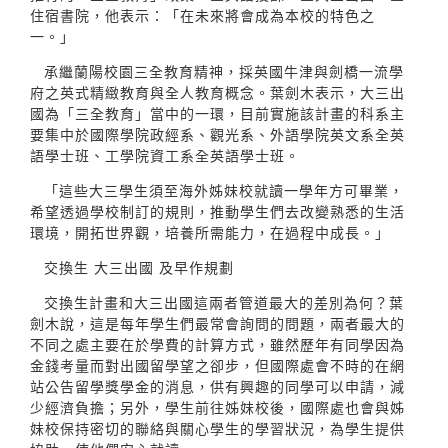
住宿書院，他表示：「在未來將會成為本校的特色之
一。」
承繼蘭陽校園三全教育精神，採英國牛津與劍橋一流學
府之英式精緻教育與全人教育概念。葉劍木表示，大三出
國為「三全教育」當中的一環，目前實施該計畫的科系主
要集中於國際學院政經系、觀光系、外語學院英文系全英
語學士班、工學院資工系全英語學士班。
「這些大三學生須至海外姊妹校就讀一學年方可畢業，
希望透過學校制訂的規則，推動學生們去改變熟悉的生活
環境，開拓世界觀，培養所需能力，在過程中成長。」
交換生 大三出國 及早作規劃
交換生計畫和大三出國這兩者管道最大的差別為何？葉
劍木說，這是每年學生們最常會詢問的問題，兩者最大的
不同之處主要在於學費的計算方式，雖然歷年有同學因為
金錢考量而對出國留學望之卻步，但國際處會不時的在網
站公告留學獎學金的消息，供有興趣的同學可以申請，減
少經濟負擔；另外，學生前往姊妹校後，國際處也會與姊
妹校保持密切的聯絡與關心學生的學習狀況，為學生提供