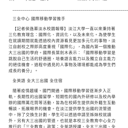
_________________________________________________________
三全中心 國際移動學習推手
【記者侯逸蓁淡水校園報導】淡江大學一直以來秉持著
三化教育理念：國際化、資訊化，以及未來化。為使學生
在就讀期間就能透過校內資源看見更加多元化的事物，淡
江自創校之際即高度重視「國際化」，為國內第一個推動
大三出國的學府。國際長葉劍木表示：「國際移動學習是
跳脫自己生活的舒適圈，培養語言能力以及獨立自主能力
的絕佳機會，過程中遇見的人事物及環境都能成為學生們
成長的養分」。
全英語 全大三出國 全住宿
隨著疫情趨緩、國門開通，國際移動學習逐漸步入正
軌，長期性的出國留學、短期性的國內外研修以及校內舉
辦的國際萬花筒等活動，皆為在校師生提供與外籍生互動
暢談，拓展眼界的機會。在淡江提供學生出國的流管道
中，除了交換生計劃，學生可以透過申請至姊妹校就讀
外，另有大三出國的管道，也就是本校三全教育中心全力
推行的「三全教育」政策：全英語授課、全大三出國、全