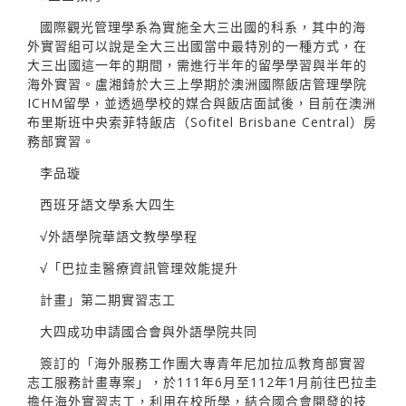
國際觀光管理學系為實施全大三出國的科系，其中的海
外實習組可以說是全大三出國當中最特別的一種方式，在
大三出國這一年的期間，需進行半年的留學學習與半年的
海外實習。盧湘錡於大三上學期於澳洲國際飯店管理學院
ICHM留學，並透過學校的媒合與飯店面試後，目前在澳洲
布里斯班中央索菲特飯店（Sofitel Brisbane Central）房
務部實習。
李品璇
西班牙語文學系大四生
√外語學院華語文教學學程
√「巴拉圭醫療資訊管理效能提升
計畫」第二期實習志工
大四成功申請國合會與外語學院共同
簽訂的「海外服務工作團大專青年尼加拉瓜教育部實習
志工服務計畫專案」，於111年6月至112年1月前往巴拉圭
擔任海外實習志工，利用在校所學，結合國合會開發的技