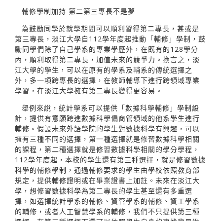
輔修學制加持 第二第三專長不是夢
為鼓勵同學於就學期間可以順利習得第二專長，甚或是
第三專長，淡江大學自112學年度起推動「輔修」學制，鼓
勵同學們除了自己學系的專業學歷外，在既有的128學分
內，順利取得第二專長，加值未來的競爭力。換言之，淡
江大學的學生，可以在原有的學系及輔系的傳統選擇之
外，多一項跨專長的選擇，在教師輔導下進行跨領域專業
學習，在淡江大學擁有第二專長變得更容易。
舉例來說，統計學系可以提供「數據科學輔修」學制設
計，提供有意願跨進數據科學偏商管領域的他系學生進行
輔修。假設未來外語學院的學生對數據科學有興趣，可以
擁有三種不同的選擇，第一種選擇就是修習數據科學相關
的課程，第二種選擇就是修習數據科學相關的學分學程，
112學年度起，本校的學生還有第三種選擇，就是修習數據
科學的輔修學制，通過輔修要求的學生由學校依照教育部
規定，提供輔修證明或在畢業證書上加註。未來在淡江大
學，想修習數據科學為第二專長的學生甚至還有多重選
擇，如選擇統計學系的輔修、資管學系的輔修、資工學系
的輔修，或者人工智慧學系的輔修，我們不只提供第三種