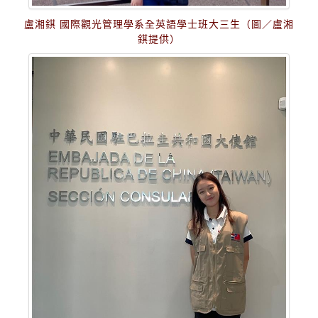
盧湘錤 國際觀光管理學系全英語學士班大三生（圖／盧湘
錤提供）