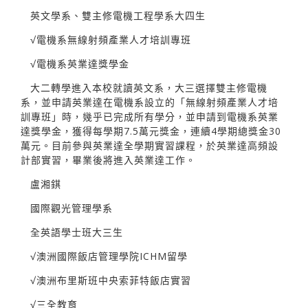
英文學系、雙主修電機工程學系大四生
√電機系無線射頻產業人才培訓專班
√電機系英業達獎學金
大二轉學進入本校就讀英文系，大三選擇雙主修電機
系，並申請英業達在電機系設立的「無線射頻產業人才培
訓專班」時，幾乎已完成所有學分，並申請到電機系英業
達獎學金，獲得每學期7.5萬元獎金，連續4學期總獎金30
萬元。目前參與英業達全學期實習課程，於英業達高頻設
計部實習，畢業後將進入英業達工作。
盧湘錤
國際觀光管理學系
全英語學士班大三生
√澳洲國際飯店管理學院ICHM留學
√澳洲布里斯班中央索菲特飯店實習
√三全教育