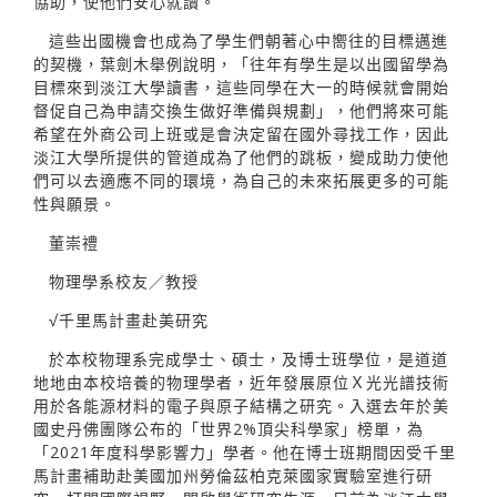
協助，使他們安心就讀。
這些出國機會也成為了學生們朝著心中嚮往的目標邁進
的契機，葉劍木舉例說明，「往年有學生是以出國留學為
目標來到淡江大學讀書，這些同學在大一的時候就會開始
督促自己為申請交換生做好準備與規劃」，他們將來可能
希望在外商公司上班或是會決定留在國外尋找工作，因此
淡江大學所提供的管道成為了他們的跳板，變成助力使他
們可以去適應不同的環境，為自己的未來拓展更多的可能
性與願景。
董崇禮
物理學系校友／教授
√千里馬計畫赴美研究
於本校物理系完成學士、碩士，及博士班學位，是道道
地地由本校培養的物理學者，近年發展原位Ｘ光光譜技術
用於各能源材料的電子與原子結構之研究。入選去年於美
國史丹佛團隊公布的「世界2%頂尖科學家」榜單，為
「2021年度科學影響力」學者。他在博士班期間因受千里
馬計畫補助赴美國加州勞倫茲柏克萊國家實驗室進行研