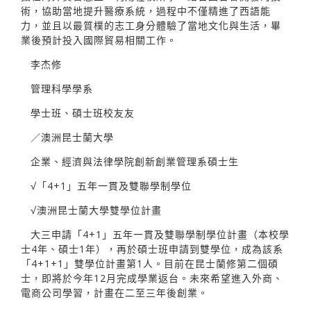
術，協助當地提升醫療系統，過程中不僅精進了西語能
力，並且以最質樸的志工身分體驗了當地文化與生活，畢
業後預計投入國際貿易相關工作。
李杰修
管理科學學系
學士班、碩士班校友友
／澳洲昆士蘭大學
企業、經濟與法律學院創新創業管理系碩士生
√「4+1」五年一貫及雙聯學制學位
√澳洲昆士蘭大學雙學位計畫
大三申請「4+1」五年一貫及雙聯學制學位計畫（本校學
士4年、碩士1年），再於碩士班申請到雙學位，成為該系
「4+1+1」雙學位計畫第1人。目前在昆士蘭修第二個碩
士，即將於今年12月完成學業返台。未來希望進入外商、
電商公司學習，計畫在二至三年後創業。