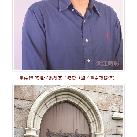
董崇禮 物理學系校友／教授（圖／董崇禮提供）