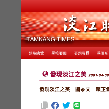
即時總覽
學校要聞
專題專欄
學習新
發現淡江之美
2001-04-09
發現淡江之美 圖�文 賴芷