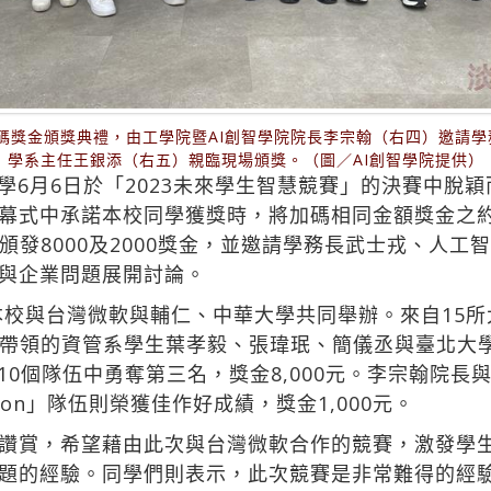
加碼獎金頒獎典禮，由工學院暨AI創智學院院長李宗翰（右四）邀請
學系主任王銀添（右五）親臨現場頒獎。（圖／AI創智學院提供）
學6月6日於「2023未來學生智慧競賽」的決賽中脫
開幕式中承諾本校同學獲獎時，將加碼相同金額獎金之約定
頒發8000及2000獎金，並邀請學務長武士戎、人工
具與企業問題展開討論。
本校與台灣微軟與輔仁、中華大學共同舉辦。來自15所
帶領的資管系學生葉孝毅、張瑋珉、簡儀丞與臺北大學
共10個隊伍中勇奪第三名，獎金8,000元。李宗翰院長
on」隊伍則榮獲佳作好成績，獎金1,000元。
讚賞，希望藉由此次與台灣微軟合作的競賽，激發學
問題的經驗。同學們則表示，此次競賽是非常難得的經