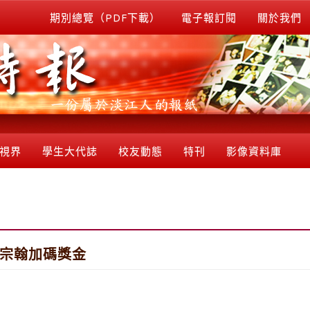
期別總覽（PDF下載）
電子報訂閱
關於我們
視界
學生大代誌
校友動態
特刊
影像資料庫
李宗翰加碼獎金