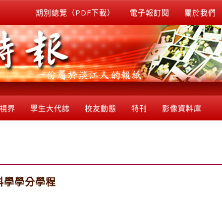
期別總覽（PDF下載）
電子報訂閱
關於我們
視界
學生大代誌
校友動態
特刊
影像資料庫
科學學分學程