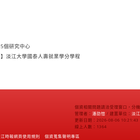
5個研究中心
讚】淡江大學國泰人壽就業學分學程
個資相關問題請洽受理窗口，分機2
管理者：
潘劭愷
/ 建置單位：
淡
更新日期：2026-08-06 10:21:43
線上人數：1364
淡江時報網頁使用規則
個資蒐集聲明專區