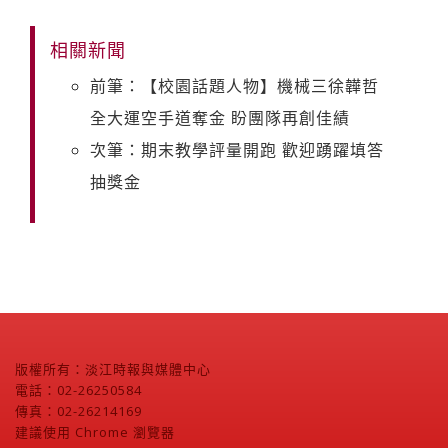
相關新聞
前筆：【校園話題人物】機械三徐韡哲
全大運空手道奪金 盼團隊再創佳績
次筆：期末教學評量開跑 歡迎踴躍填答
抽獎金
版權所有：淡江時報與媒體中心
電話：02-26250584
傳真：02-26214169
建議使用 Chrome 瀏覽器