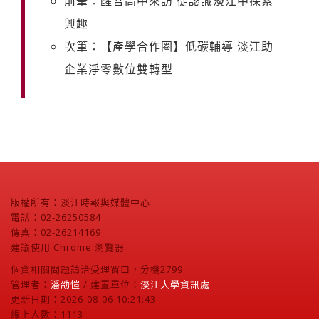
前筆：醒吾高中來訪 從認識淡江中探索
興趣
次筆：【產學合作圈】低碳輔導 淡江助
企業淨零數位雙轉型
版權所有：淡江時報與媒體中心
電話：02-26250584
傳真：02-26214169
建議使用 Chrome 瀏覽器
個資相關問題請洽受理窗口，分機2799
管理者：
潘劭愷
/ 建置單位：
淡江大學資訊處
更新日期：2026-08-06 10:21:43
線上人數：1113