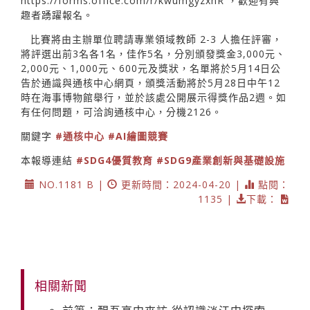
https://forms.office.com/r/kwumgyzxnR
，歡迎有興
趣者踴躍報名。
比賽將由主辦單位聘請專業領域教師 2-3 人擔任評審，
將評選出前3名各1名，佳作5名，分別頒發獎金3,000元、
2,000元、1,000元、600元及獎狀，名單將於5月14日公
告於通識與通核中心網頁，頒獎活動將於5月28日中午12
時在海事博物館舉行，並於該處公開展示得獎作品2週。如
有任何問題，可洽詢通核中心，分機2126。
關鍵字
#通核中心
#AI繪圖競賽
本報導連結
#SDG4優質教育
#SDG9產業創新與基礎設施
NO.1181 B |
更新時間：2024-04-20 |
點閱：
1135 |
下載：
相關新聞