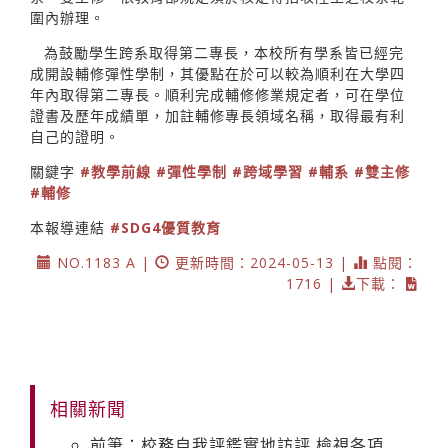
圍內辦理。
為鼓勵學生跨系取得第二專長，本校所有學系皆已經完
成開設輔修彈性學制，其優點在於可以較為順利在大學四
年內取得第二專長。順利完成輔修修業規定者，可在學位
證書及歷年成績單，加註輔修專長領域名稱，取得最有利
自己的證明。
關鍵字
#教學前線
#彈性學制
#跨域學習
#輔系
#雙主修
#輔修
本報導連結
#SDG4優質教育
NO.1183 A |
更新時間：2024-05-13 |
點閱：
1716 |
下載：
相關新聞
前筆：校務自我評鑑實地訪評 檢視各項