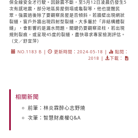
保全線安全才行駛。因餘震不斷，至5月12日凌晨仍發生5
次有感地震，部分地區房屋倒塌或龜裂等，他也提醒民
眾，強震過後除了要觀察房屋是否傾斜，若牆壁出現網狀
裂縫，窗戶外牆出現四射型裂縫，大多屬於「非結構體裂
縫」，會影響的是漏水問題，關鍵仍要觀察梁柱，若出現
規則裂痕，或呈現45度的裂縫，盡快尋求專家檢測評估。
（文／舒宜萍）
NO.1183 B |
更新時間：2024-05-18 |
點閱：
2018 |
下載：
相關新聞
前筆：林炎霖醉心志野燒
次筆：智慧財產權Q&A