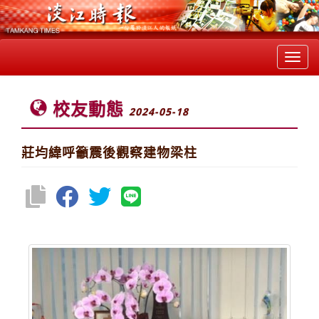
Toggl
navig
校友動態
2024-05-18
莊均緯呼籲震後觀察建物梁柱