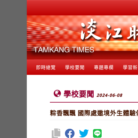
即時總覽
學校要聞
專題專欄
學習新
學校要聞
2024-06-08
粽香飄飄 國際處邀境外生體驗