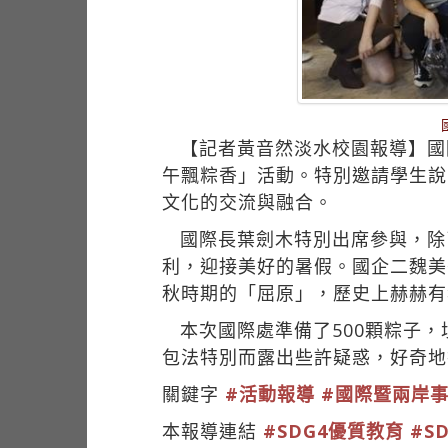
【記者黃音然淡水校園報導】國際
午飄粽香」活動。特別邀請學生說
文化的交流與融合。
國際長葉劍木特別出席參與，除
利，迎接美好的暑假。國企二魏美
秋時期的「屈原」，歷史上赫赫有
本次國際處準備了500顆粽子
包法特別而露出些許疑惑，好奇地
關鍵字
#活動報導
#國際暨兩岸
本報導連結
#SDG4優質教育
#S