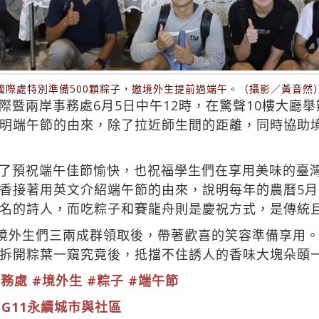
國際處特別準備500顆粽子，邀境外生提前過端午。（攝影／黃音然
暨兩岸事務處6月5日中午12時，在驚聲10樓大廳舉辦
明端午節的由來，除了拉近師生間的距離，同時協助
了預祝端午佳節愉快，也祝福學生們在享用美味的臺
香接著用英文介紹端午節的由來，說明每年的農曆5月
名的詩人，而吃粽子和賽龍舟則是慶祝方式，是傳統
，境外生們三兩成群領取後，帶著歡喜的笑容準備享用
拆開粽葉一窺究竟後，抵擋不住誘人的香味大塊朵頤
事務處
#境外生
#粽子
#端午節
DG11永續城市與社區