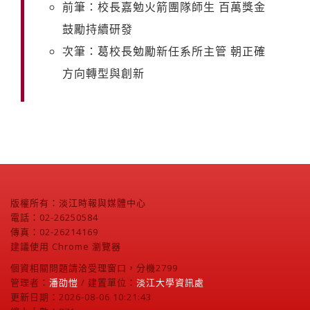
前筆：校長嘉勉火箭團隊師生 百萬獎金
鼓勵持續研發
次筆：葛校長勉勵新任系所主管 朝正確
方向轉型與創新
版權所有：淡江時報與媒體中心
電話：02-26250584
傳真：02-26214169
建議使用 Chrome 瀏覽器
個資相關問題請洽受理窗口，分機2799
管理者：
潘劭愷
/ 建置單位：
淡江大學資訊處
更新日期：2026-08-06 10:21:43