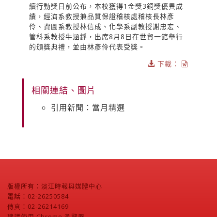
續行動獎日前公布，本校獲得1金獎3銅獎優異成
績，經濟系教授兼品質保證稽核處稽核長林彥
伶、資圖系教授林信成、化學系副教授謝忠宏、
管科系教授牛涵錚，出席8月8日在世貿一館舉行
的頒獎典禮，並由林彥伶代表受獎。
下載：
相關連結、圖片
引用新聞：當月精選
版權所有：淡江時報與媒體中心
電話：02-26250584
傳真：02-26214169
建議使用 Chrome 瀏覽器