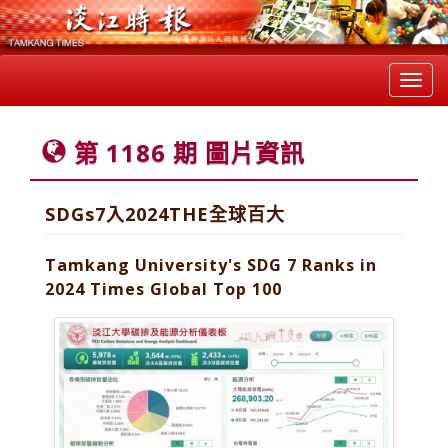
Toggl
navig
第 1186 期 圖片資訊
SDGs7入2024THE全球百大
Tamkang University's SDG 7 Ranks in
2024 Times Global Top 100