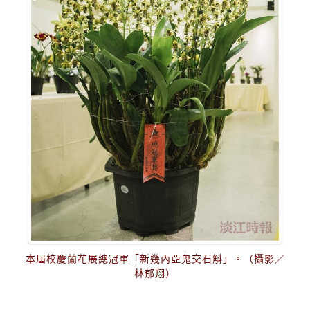
本屆校慶蘭花展總冠軍「新幾內亞鬼交石斛」。（攝影／
林郁翔）