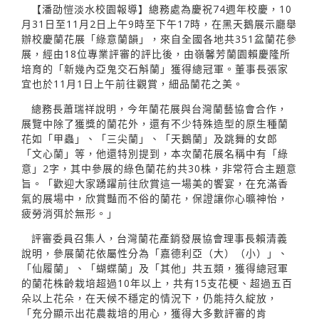
【潘劭愷淡水校園報導】總務處為慶祝74週年校慶，10
月31日至11月2日上午9時至下午17時，在黑天鵝展示廳舉
辦校慶蘭花展「綠意蘭韻」，來自全國各地共351盆蘭花參
展，經由18位專業評審的評比後，由嶺馨芳蘭園賴慶隆所
培育的「新幾內亞鬼交石斛蘭」獲得總冠軍。董事長張家
宜也於11月1日上午前往觀賞，細品蘭花之美。
總務長蕭瑞祥說明，今年蘭花展與台灣蘭藝協會合作，
展覽中除了獲獎的蘭花外，還有不少特殊造型的原生種蘭
花如「甲蟲」、「三尖蘭」、「天鵝蘭」及跳舞的女郎
「文心蘭」等，他還特別提到，本次蘭花展名稱中有「綠
意」2字，其中參展的綠色蘭花約共30株，非常符合主題意
旨。「歡迎大家踴躍前往欣賞這一場美的饗宴，在充滿香
氣的展場中，欣賞豔而不俗的蘭花，保證讓你心曠神怡，
疲勞消弭於無形。」
評審委員召集人，台灣蘭花產銷發展協會理事長賴清義
說明，參展蘭花依屬性分為「嘉德利亞（大）（小）」、
「仙履蘭」、「蝴蝶蘭」及「其他」共五類，獲得總冠軍
的蘭花株齡栽培超過10年以上，共有15支花梗、超過五百
朵以上花朵，在天候不穩定的情況下，仍能持久綻放，
「充分顯示出花農裁培的用心，獲得大多數評審的肯