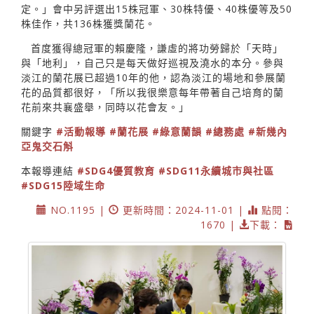
定。」會中另評選出15株冠軍、30株特優、40株優等及50
株佳作，共136株獲獎蘭花。
首度獲得總冠軍的賴慶隆，謙虛的將功勞歸於「天時」
與「地利」，自己只是每天做好巡視及澆水的本分。參與
淡江的蘭花展已超過10年的他，認為淡江的場地和參展蘭
花的品質都很好，「所以我很樂意每年帶著自己培育的蘭
花前來共襄盛舉，同時以花會友。」
關鍵字
#活動報導
#蘭花展
#綠意蘭韻
#總務處
#新幾內
亞鬼交石斛
本報導連結
#SDG4優質教育
#SDG11永續城市與社區
#SDG15陸域生命
NO.1195 |
更新時間：2024-11-01 |
點閱：
1670 |
下載：