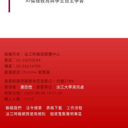
AI倫理教育與學生自主學習
版權所有：淡江時報與媒體中心
電話：02-26250584
傳真：02-26214169
建議使用 Chrome 瀏覽器
個資相關問題請洽受理窗口，分機2799
管理者：
潘劭愷
/ 建置單位：
淡江大學資訊處
更新日期：2026-08-06 10:21:43
線上人數：1113
聯絡我們
法令規章
表格下載
工作流程
淡江時報網頁使用規則
個資蒐集聲明專區