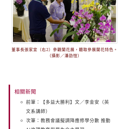
董事長張家宜（右2）參觀蘭花展，聽取參展蘭花特色。
（攝影／潘劭愷）
相關新聞
前筆：【多益大勝利】文／李金安（英
文系講師）
次筆：教務會議擬調降應修學分數 推動