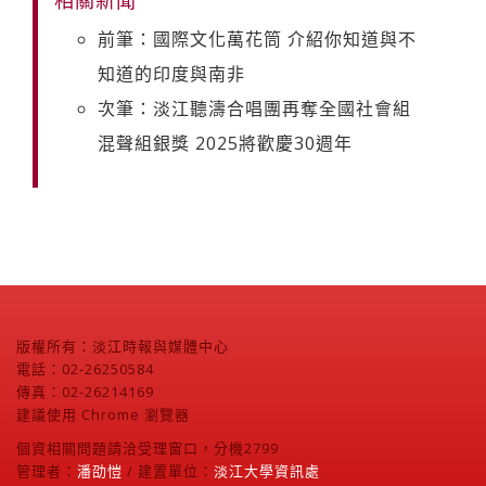
前筆：國際文化萬花筒 介紹你知道與不
知道的印度與南非
次筆：淡江聽濤合唱團再奪全國社會組
混聲組銀獎 2025將歡慶30週年
版權所有：淡江時報與媒體中心
電話：02-26250584
傳真：02-26214169
建議使用 Chrome 瀏覽器
個資相關問題請洽受理窗口，分機2799
管理者：
潘劭愷
/ 建置單位：
淡江大學資訊處