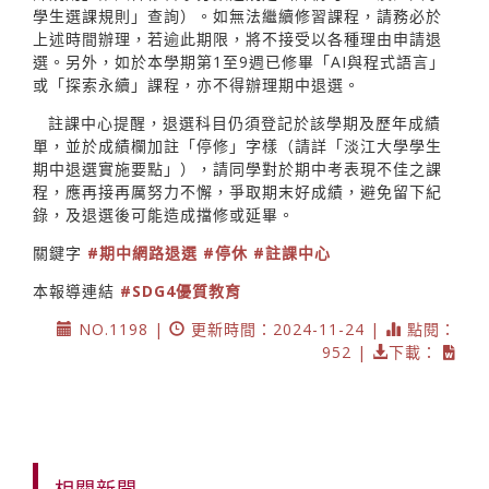
學生選課規則」查詢）。如無法繼續修習課程，請務必於
上述時間辦理，若逾此期限，將不接受以各種理由申請退
選。另外，如於本學期第1至9週已修畢「AI與程式語言」
或「探索永續」課程，亦不得辦理期中退選。
註課中心提醒，退選科目仍須登記於該學期及歷年成績
單，並於成績欄加註「停修」字樣（請詳「淡江大學學生
期中退選實施要點」），請同學對於期中考表現不佳之課
程，應再接再厲努力不懈，爭取期末好成績，避免留下紀
錄，及退選後可能造成擋修或延畢。
關鍵字
#期中網路退選
#停休
#註課中心
本報導連結
#SDG4優質教育
NO.1198 |
更新時間：2024-11-24 |
點閱：
952 |
下載：
相關新聞