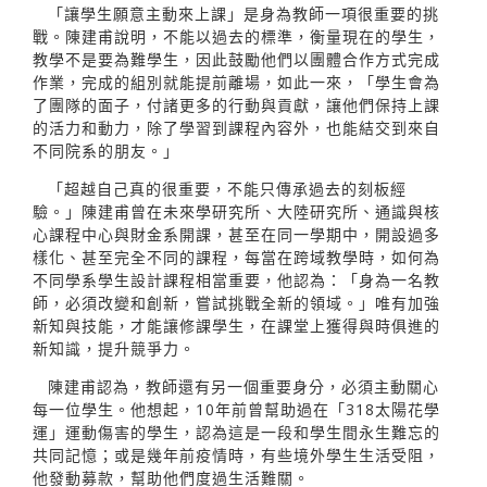
「讓學生願意主動來上課」是身為教師一項很重要的挑
戰。陳建甫說明，不能以過去的標準，衡量現在的學生，
教學不是要為難學生，因此鼓勵他們以團體合作方式完成
作業，完成的組別就能提前離場，如此一來，「學生會為
了團隊的面子，付諸更多的行動與貢獻，讓他們保持上課
的活力和動力，除了學習到課程內容外，也能結交到來自
不同院系的朋友。」
「超越自己真的很重要，不能只傳承過去的刻板經
驗。」陳建甫曾在未來學研究所、大陸研究所、通識與核
心課程中心與財金系開課，甚至在同一學期中，開設過多
樣化、甚至完全不同的課程，每當在跨域教學時，如何為
不同學系學生設計課程相當重要，他認為：「身為一名教
師，必須改變和創新，嘗試挑戰全新的領域。」唯有加強
新知與技能，才能讓修課學生，在課堂上獲得與時俱進的
新知識，提升競爭力。
陳建甫認為，教師還有另一個重要身分，必須主動關心
每一位學生。他想起，10年前曾幫助過在「318太陽花學
運」運動傷害的學生，認為這是一段和學生間永生難忘的
共同記憶；或是幾年前疫情時，有些境外學生生活受阻，
他發動募款，幫助他們度過生活難關。