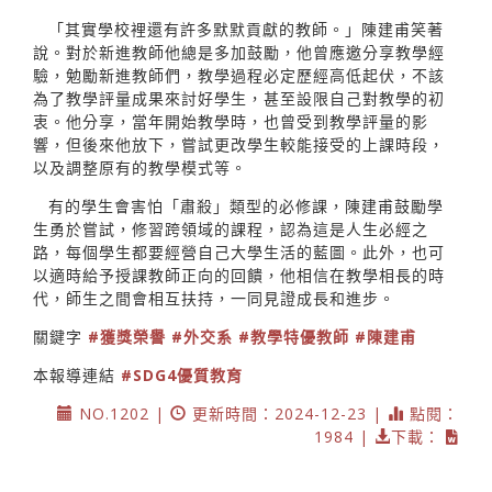
「其實學校裡還有許多默默貢獻的教師。」陳建甫笑著
說。對於新進教師他總是多加鼓勵，他曾應邀分享教學經
驗，勉勵新進教師們，教學過程必定歷經高低起伏，不該
為了教學評量成果來討好學生，甚至設限自己對教學的初
衷。他分享，當年開始教學時，也曾受到教學評量的影
響，但後來他放下，嘗試更改學生較能接受的上課時段，
以及調整原有的教學模式等。
有的學生會害怕「肅殺」類型的必修課，陳建甫鼓勵學
生勇於嘗試，修習跨領域的課程，認為這是人生必經之
路，每個學生都要經營自己大學生活的藍圖。此外，也可
以適時給予授課教師正向的回饋，他相信在教學相長的時
代，師生之間會相互扶持，一同見證成長和進步。
關鍵字
#獲獎榮譽
#外交系
#教學特優教師
#陳建甫
本報導連結
#SDG4優質教育
NO.1202 |
更新時間：2024-12-23 |
點閱：
1984 |
下載：