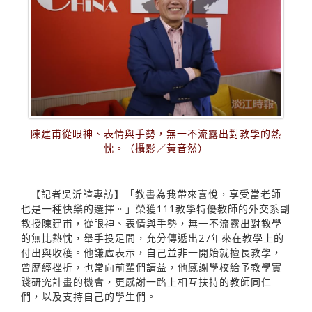
陳建甫從眼神、表情與手勢，無一不流露出對教學的熱
忱。（攝影／黃音然）
【記者吳沂諠專訪】「教書為我帶來喜悅，享受當老師
也是一種快樂的選擇。」榮獲111教學特優教師的外交系副
教授陳建甫，從眼神、表情與手勢，無一不流露出對教學
的無比熱忱，舉手投足間，充分傳遞出27年來在教學上的
付出與收穫。他謙虛表示，自己並非一開始就擅長教學，
曾歷經挫折，也常向前輩們請益，他感謝學校給予教學實
踐研究計畫的機會，更感謝一路上相互扶持的教師同仁
們，以及支持自己的學生們。