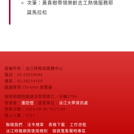
次筆：黃貴樹帶領樂齡志工熱情服務耶
誕馬拉松
版權所有：淡江時報與媒體中心
電話：02-26250584
傳真：02-26214169
建議使用 Chrome 瀏覽器
個資相關問題請洽受理窗口，分機2799
管理者：
潘劭愷
/ 建置單位：
淡江大學資訊處
更新日期：2026-08-06 10:21:43
線上人數：1231
聯絡我們
法令規章
表格下載
工作流程
淡江時報網頁使用規則
個資蒐集聲明專區