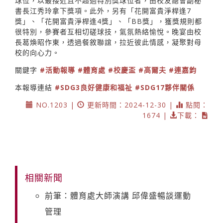
球位，以最接近且不超過特別獎球位者，由校友總會副秘
書長江秀玲拿下獎項。此外，另有「花開富貴淨桿逢7
獎」、「花開富貴淨桿逢4獎」、「BB獎」，獲獎規則都
很特別，參賽者互相切磋球技，氣氛熱絡愉悅。晚宴由校
長葛煥昭作東，透過餐敘聯誼，拉近彼此情感，凝聚對母
校的向心力。
關鍵字
#活動報導
#體育處
#校慶盃
#高爾夫
#連嘉鈞
本報導連結
#SDG3良好健康和福祉
#SDG17夥伴關係
NO.1203 |
更新時間：2024-12-30 |
點閱：
1674 |
下載：
相關新聞
前筆：體育處大師演講 邱偉盛暢談運動
管理