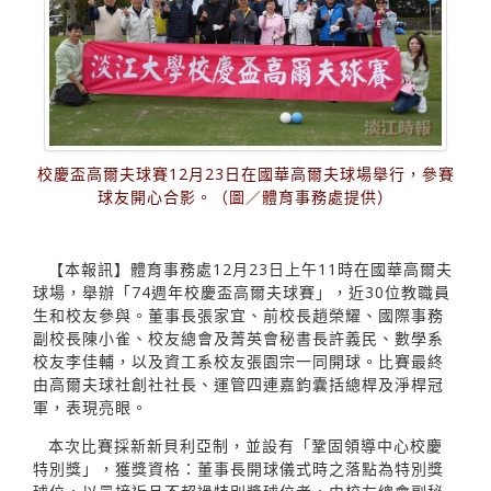
校慶盃高爾夫球賽12月23日在國華高爾夫球場舉行，參賽
球友開心合影。（圖／體育事務處提供）
【本報訊】體育事務處12月23日上午11時在國華高爾夫
球場，舉辦「74週年校慶盃高爾夫球賽」，近30位教職員
生和校友參與。董事長張家宜、前校長趙榮耀、國際事務
副校長陳小雀、校友總會及菁英會秘書長許義民、數學系
校友李佳輔，以及資工系校友張園宗一同開球。比賽最終
由高爾夫球社創社社長、運管四連嘉鈞囊括總桿及淨桿冠
軍，表現亮眼。
本次比賽採新新貝利亞制，並設有「鞏固領導中心校慶
特別獎」，獲獎資格：董事長開球儀式時之落點為特別獎