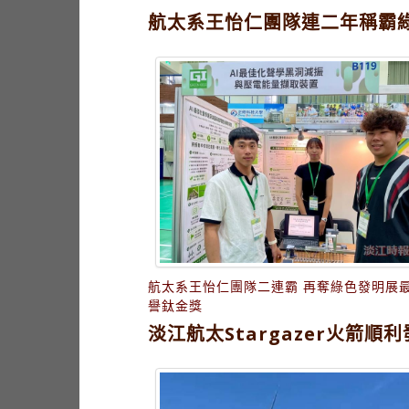
航太系王怡仁團隊連二年稱霸
航太系王怡仁團隊二連霸 再奪綠色發明展
譽鈦金獎
淡江航太Stargazer火箭順