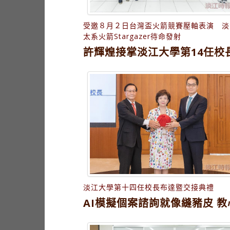
受邀８月２日台灣盃火箭競賽壓軸表演 淡
太系火箭Stargazer待命發射
許輝煌接掌淡江大學第14任校
淡江大學第十四任校長布達暨交接典禮
AI模擬個案諮詢就像縫豬皮 教