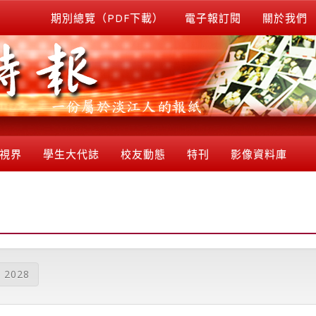
期別總覽（PDF下載）
電子報訂閱
關於我們
視界
學生大代誌
校友動態
特刊
影像資料庫
2028