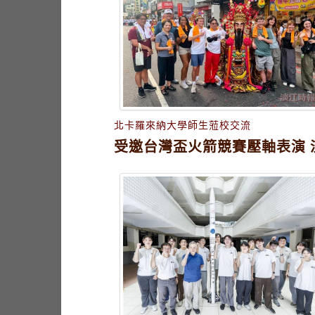
北卡羅來納大學師生蒞校交流
受邀台灣盃火箭競賽壓軸表演 淡