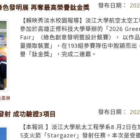
發布日期：
202
綠色發明展 再奪最高榮譽鈦金獎
【賴映秀淡水校園報導】淡江大學航空太空工
參加於高雄正修科技大學舉辦的「2026 Green Idea
Fair」（綠色創意發明暨設計競賽）， 以作
量擷取裝置」，在193組參賽隊伍中脫穎而
譽「鈦金獎」，完成二連霸。
最高榮
發布日期：
202
利發射 成功驗證3項目
【本報訊 】淡江大學航太工程學系8 月2日
5支火箭「Stargazer」發射任務。本次是