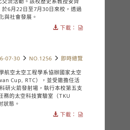
化交流活動。該校歷史系教授安齊
生，於6月22日至7月30日來校，透過
化與社會發展。
下載：
6-07-30
NO.1256
即時總覽
學航空太空工程學系協辦國家太空
wan Cup, RTC），並受邀擔任活
的科研火箭發射場，執行本校第五支
射任務的太空科技實驗室（TKU
射狀態。
下載：