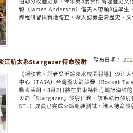
伯勒分校歷史系，今年第4度合作辦理歷史文
毅（James Anderson）偕夫人帶領8位學
課程研習與實地踏查，深入認識臺灣歷史、文
發布日期：
202
江航太系Stargazer待命發射
【賴映秀、記者吳沂諠淡水校園報導】淡江大
中心（TASA）台灣盃火箭競賽（Rocket Tai
動表演組。8月2日將在屏東縣牡丹鄉旭海村
火箭「Stargazer」發射任務。該系執行發
STL）成員已完成火箭組裝測試，進入待命發