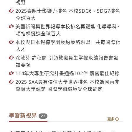
全球百大
美國新聞與世界報導本校排名再躍進 化學學科3
項指標挺進全球百大
本校與日本報德學園簽約策略聯盟 共育國際化
人才
涂敏芬 許程閔 引領教職員生掌握永續報告書識
讀要領
114年大專生研究計畫通過102件 續寫最佳紀錄
2025 SAA最有價值大學世界排名 本校為國內非
醫類大學翹楚 國際學術環境受全球肯定
學習新視界
22
更多
資管系熊貓講座 邀請印第安納大學教授Dr. Alan
R. Dennis 談智慧心理健康評估