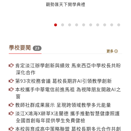
學校要聞
23
更多
肯定淡江辦學創新與績效 馬來西亞中學校長共盼
深化合作
第93次校務會議 葛校長期許AI引領教學創新
本校攜手中華電信前進馬祖 為視障朋友開啟AI之
窗
教師社群成果展示 呈現跨領域教學多元能量
淡江X鴻海X耕莘X法蘭德 攜手推動智慧健康照護
全國首創每年提供學生免費健檢
本校與育成高中策略聯盟 葛校長期多元合作共創
雙贏