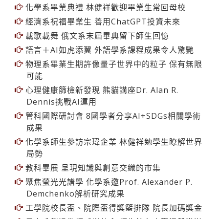
經濟系祝福畢業生 善用ChatGPT投資未來
載歌載舞 俄文系末屆畢典留下師生回憶
語言＋AI如虎添翼 外語學系課程成果令人驚艷
物理系畢業生期許像量子世界中的粒子 保有無限
可能
心理健康篩檢新發現 熊貓講座Dr. Alan R.
Dennis挑戰AI運用
管科國際研討會 8國學者分享AI+SDGs相關學術
成果
化學系師生參訪宗瑋企業 林健祥勉學生瞭解世界
局勢
教科畢展 呈現知識與創意交織的市集
聚焦螢光光譜學 化學系邀Prof. Alexander P.
Demchenko解析研究成果
工學院校長盃、院際盃得獎籃排隊 院長加碼獎金
日文系榮退教師感謝茶會 師生校友齊聚溫馨滿溢