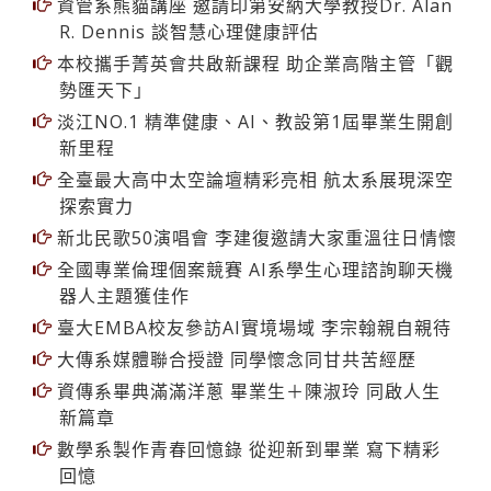
本校攜手菁英會共啟新課程 助企業高階主管「觀
勢匯天下」
淡江NO.1 精準健康、AI、教設第1屆畢業生開創
新里程
全臺最大高中太空論壇精彩亮相 航太系展現深空
探索實力
新北民歌50演唱會 李建復邀請大家重溫往日情懷
全國專業倫理個案競賽 AI系學生心理諮詢聊天機
器人主題獲佳作
臺大EMBA校友參訪AI實境場域 李宗翰親自親待
大傳系媒體聯合授證 同學懷念同甘共苦經歷
資傳系畢典滿滿洋蔥 畢業生＋陳淑玲 同啟人生
新篇章
數學系製作青春回憶錄 從迎新到畢業 寫下精彩
回憶
化學系畢業典禮 林健祥歡迎畢業生常回母校