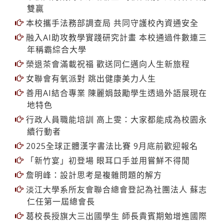
本校攜手法務部調查局 共同守護校內資通安全
融入AI助攻教學實踐研究計畫 本校通過件數連三
年稱霸綜合大學
榮退茶會滿載祝福 歡送同仁邁向人生新旅程
女聯會有氧派對 跳出健康美力人生
善用AI結合專業 陳麗娟鼓勵學生透過外語展現在
地特色
行政人員職能培訓 高上雯：大家都能成為校園永
續行動者
2025全球正體漢字書法比賽 9月底前歡迎報名
「新竹宴」初登場 眼耳口手並用嘗鮮不得閒
詹明峰：設計思考是複雜問題的解方
淡江大學系所友會聯合總會登記為社團法人 蘇志
仁任第一屆總會長
葛校長授旗大三出國學生 師長貴賓期勉增進國際
視野
2025泰晤士影響力排名 本校SDG6、SDG7排名