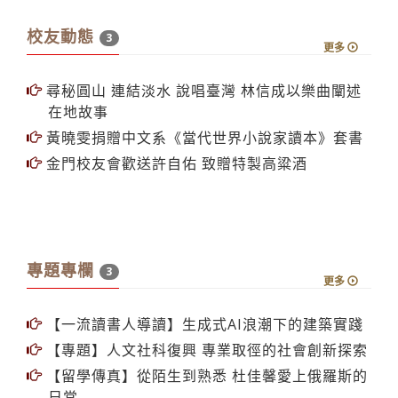
校友動態
3
更多
尋秘圓山 連結淡水 說唱臺灣 林信成以樂曲闡述
在地故事
黃曉雯捐贈中文系《當代世界小說家讀本》套書
金門校友會歡送許自佑 致贈特製高粱酒
專題專欄
3
更多
【一流讀書人導讀】生成式AI浪潮下的建築實踐
【專題】人文社科復興 專業取徑的社會創新探索
【留學傳真】從陌生到熟悉 杜佳馨愛上俄羅斯的
日常