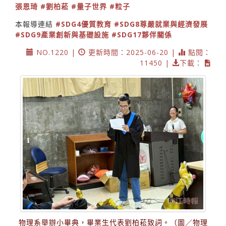
張恩琦
#劉柏菘
#量子世界
#粒子
本報導連結
#SDG4優質教育
#SDG8尊嚴就業與經濟發展
#SDG9產業創新與基礎設施
#SDG17夥伴關係
NO.1220 |
更新時間：2025-06-20 |
點閱：
11450 |
下載：
物理系舉辦小畢典，畢業生代表劉柏菘致詞。（圖／物理