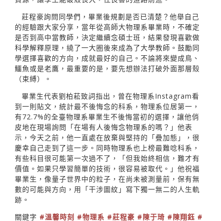
莊程豪詢問同學們，畢業後規劃是否已清楚？他舉自己
的經驗跟大家分享，當年從高師大物理系畢業時，不確定
是否到高中當教師，決定繼續念碩士班，結果發現喜歡做
科學解釋原理，繞了一大圈後來成為了大學教師。鼓勵同
學選擇喜歡的方向，成就最好的自己。不論將來變成鳥、
鱷魚或是老鷹，最重要的是，要先想辦法打破外面那層殼
（束縛）。
畢業生代表劉柏菘致詞指出，曾在物理系Instagram看
到一則貼文，統計最不後悔念的科系，物理系位居第一，
有72.7%的全臺物理系畢業生不後悔當初的選擇，讓他俏
皮地在現場詢問「在場有人後悔念物理系的嗎？」他表
示，今天之前，他一直處在放棄與堅持的「疊加態」，很
慶幸自己走到了這一步。同時物理系也上榜最難唸科系，
有些科目很可能第一次過不了，「但我始終相信，難才有
價值。如果只學習簡單的技術，很容易被取代。」他祝福
畢業生，像量子世界中的粒子，在尚未被測量前，保有無
數的可能與方向，用「干涉圖紋」寫下獨一無二的人生軌
跡。
關鍵字
#溫馨時刻
#物理系
#莊程豪
#陳于琦
#陳翔鈺
#