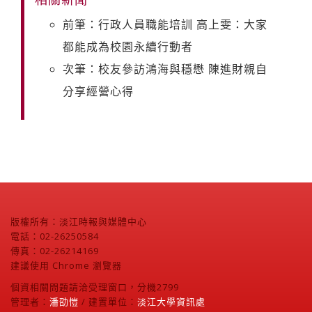
前筆：行政人員職能培訓 高上雯：大家
都能成為校園永續行動者
次筆：校友參訪鴻海與穩懋 陳進財親自
分享經營心得
版權所有：淡江時報與媒體中心
電話：02-26250584
傳真：02-26214169
建議使用 Chrome 瀏覽器
個資相關問題請洽受理窗口，分機2799
管理者：
潘劭愷
/ 建置單位：
淡江大學資訊處