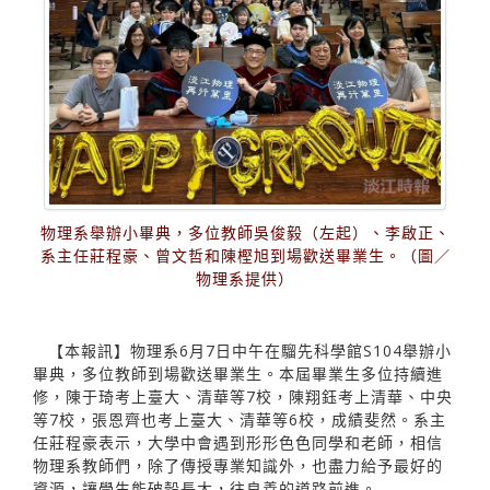
物理系舉辦小畢典，多位教師吳俊毅（左起）、李啟正、
系主任莊程豪、曾文哲和陳樫旭到場歡送畢業生。（圖／
物理系提供）
【本報訊】物理系6月7日中午在騮先科學館S104舉辦小
畢典，多位教師到場歡送畢業生。本屆畢業生多位持續進
修，陳于琦考上臺大、清華等7校，陳翔鈺考上清華、中央
等7校，張恩齊也考上臺大、清華等6校，成績斐然。系主
任莊程豪表示，大學中會遇到形形色色同學和老師，相信
物理系教師們，除了傳授專業知識外，也盡力給予最好的
資源，讓學生能破殼長大，往良善的道路前進。