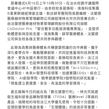
簽署儀式6月16日上午10時30分，在淡水校園守謙國際
會議中心4F中庭舉行，由本校校長葛煥昭、鴻海科技集團
B事業群總經理姜志雄、新店耕莘醫院院長鄒繼群、法蘭德
醫療器材物業管理顧問公司總經理林光宗共同簽署合約。
由法蘭德醫療器材物業管理顧問股份有限公司捐贈
CoDoctor Pro 「智合醫多功能檢測儀專業版」，並提供
軟體更新與技術支援。鴻海集團、耕莘醫療體系、法蘭德
公司與全校各級主管共同參與觀禮。
此舉為高教與醫療體系共構健康照護的合作典範，攜手
深化產學合作，推動醫療創新，共同促進臺灣科技與教育
進步，更為全國大專校院首創。葛煥昭校長表示，淡江注
重全人發展，也延伸到健康照護，啟動健檢不只在醫療健
檢設備的導入，更與本校校務發展目標「AI＋SDGs＝∞」
高度契合。未來AI智慧科技領軍，加速實踐SDGs，結合工
學院、 AI創智學院、精準健康學院3個學院的研究能量，
「將能建立更健康、安全、有溫度的學習環境。」
姜志雄稱今日的組合為「數位健康行列」，林光宗挑選
衛生福利部食品藥物管理署（TFDA）醫療level 2等級的
產品，捐贈他的母校淡江大學優先使用，令他十分感動。
從預防醫學的角度來看，「生理體徵」的偵測非常重要，