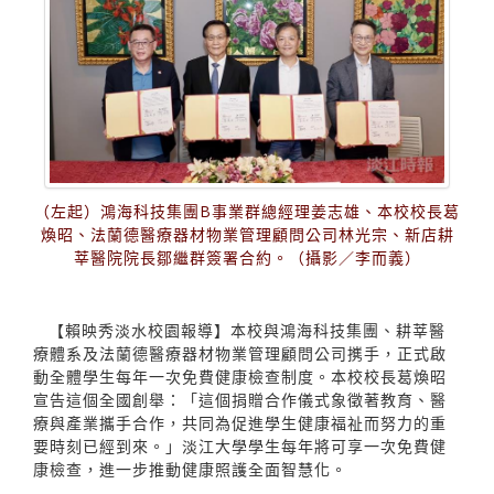
（左起）鴻海科技集團B事業群總經理姜志雄、本校校長葛
煥昭、法蘭德醫療器材物業管理顧問公司林光宗、新店耕
莘醫院院長鄒繼群簽署合約。（攝影／李而義）
【賴映秀淡水校園報導】本校與鴻海科技集團、耕莘醫
療體系及法蘭德醫療器材物業管理顧問公司㩗手，正式啟
動全體學生每年一次免費健康檢查制度。本校校長葛煥昭
宣告這個全國創舉：「這個捐贈合作儀式象徵著教育、醫
療與產業攜手合作，共同為促進學生健康福祉而努力的重
要時刻已經到來。」淡江大學學生每年將可享一次免費健
康檢查，進一步推動健康照護全面智慧化。