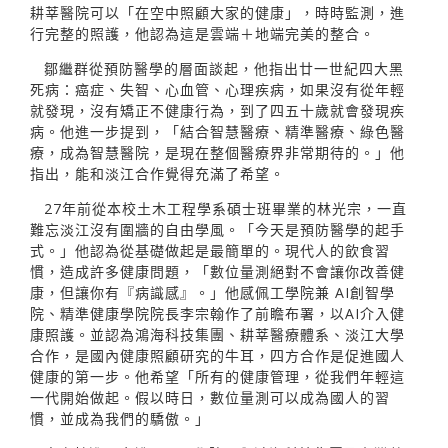
耕莘醫院可以「在空中照顧大家的健康」，時時監測，進
行完整的照護，他認為這是雲端＋地端完美的整合。
鄒繼群從預防醫學的層面談起，他指出廿一世紀四大黑
死病：癌症、失智、心血管、心理疾病，如果沒有從年輕
就發現，沒有矯正不健康行為，到了四五十歲就會發現疾
病。他進一步提到，「結合智慧醫療、精準醫療、綠色醫
療，成為智慧醫院，是現在整個醫療界非常期待的。」他
指出，能和淡江合作覺得充滿了希望。
27年前從本校土木工程學系碩士班畢業的林光宗，一直
難忘淡江沒有圍牆的自由學風。「今天是預防醫學的起手
式。」他認為從基礎做起是最簡單的。現代人的飲食習
慣，造成許多健康問題，「數位量測絕對不會讓你改善健
康，但讓你有『病識感』。」他感佩工學院兼 AI創智學
院、精準健康學院院長李宗翰作了前瞻布署，以AI介入健
康照護。並認為鴻海科技集團、耕莘醫療體系、淡江大學
合作，是國內健康照顧研究的牛耳，四方合作是促進國人
健康的第一步。他希望「所有的健康管理，從我們年輕這
一代開始做起。假以時日，數位量測可以成為國人的習
慣，並成為我們的驕傲。」