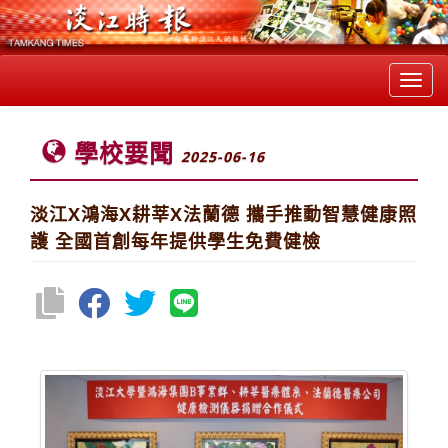
Toggl
navig
學校要聞
2025-06-16
淡江X鴻海X耕莘X法蘭德 攜手推動智慧健康照
護 全國首創每年提供學生免費健檢