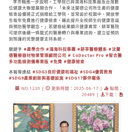
李宗翰進一步說明，工學院已與鴻海科技集團及台灣數
位健康大聯盟展開合作，「未來法蘭德公司所生產的健康
檢查設備將正式捐贈給工學院，並常設於校園中，開放學
生每年免費進行健康檢查，藉此提升全校師生的健康意識
與預防醫學觀念。」若健檢結果顯示健康異常，耕莘醫院
可提供後續一條龍式的醫療轉介與專業諮詢，建立從預防
到照護的完整健康支持系統。
關鍵字
#產學合作
#鴻海科技集團
#耕莘醫療體系
#法蘭
德醫療器材物業管理顧問公司
# CoDoctor Pro
#智合醫
多功能檢測儀專業版
#免費
#健康檢查
本報導連結
#SDG3良好健康和福祉
#SDG4優質教育
#SDG9產業創新與基礎設施
#SDG17夥伴關係
NO.1220 |
更新時間：2025-06-17 |
點閱：
20489 |
下載：