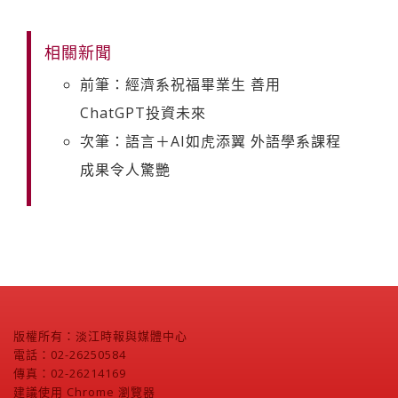
相關新聞
前筆：經濟系祝福畢業生 善用
ChatGPT投資未來
次筆：語言＋AI如虎添翼 外語學系課程
成果令人驚艷
版權所有：淡江時報與媒體中心
電話：02-26250584
傳真：02-26214169
建議使用 Chrome 瀏覽器