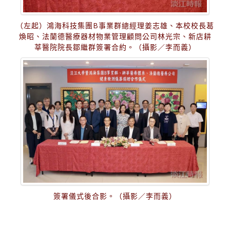
（左起）鴻海科技集團B事業群總經理姜志雄、本校校長葛
煥昭、法蘭德醫療器材物業管理顧問公司林光宗、新店耕
莘醫院院長鄒繼群簽署合約。（攝影／李而義）
簽署儀式後合影。（攝影／李而義）