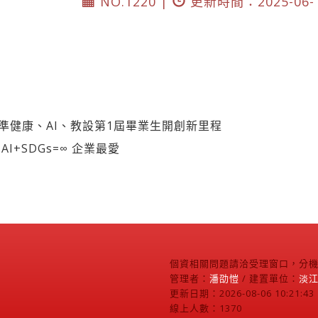
NO.1220 |
更新時間：2025-06-
精準健康、AI、教設第1屆畢業生開創新里程
I+SDGs=∞ 企業最愛
個資相關問題請洽受理窗口，分機2
管理者：
潘劭愷
/ 建置單位：
淡
更新日期：2026-08-06 10:21:43
線上人數：1370