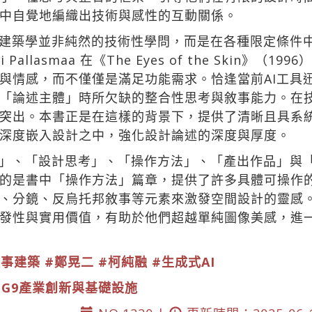
中自覺地編織出技術與感性的互動關係。
建築學並非純然的技術性學問，而是在各種限定條件
Pallasmaa 在《The Eyes of the Skin》
與情感，而不僅僅是滿足功能需求。恰逢當前AI工具迅
「論述主體」時所欠缺的整合性思考與敘事能力。在
突出。本書正是在這樣的背景下，提供了清晰且具系
深度嵌入設計之中，強化設計論述的深度與厚度。
」、「設計思考」、「操作方法」、「產出作品」與
的是書中「操作方法」篇章，提供了許多具體可操作
、分鏡、反烏托邦敘事等元素來激發空間設計的靈感
發性與實用價值，有助於他們超越單純圖像美感，進
敘事建築
#鄭晃二
#柯純融
#生成式AI
DG9產業創新與基礎設施