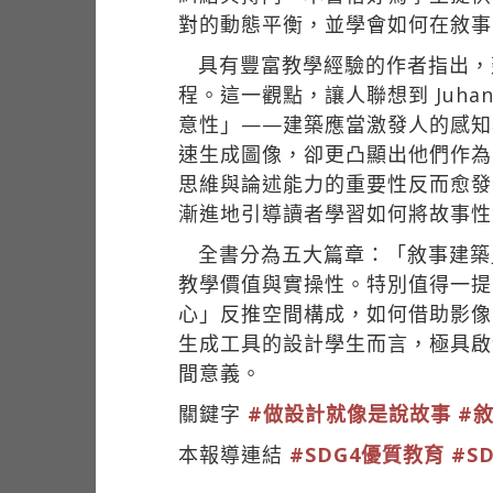
對的動態平衡，並學會如何在敘事
具有豐富教學經驗的作者指出，
程。這一觀點，讓人聯想到 Juhani 
意性」——建築應當激發人的感知
速生成圖像，卻更凸顯出他們作為
思維與論述能力的重要性反而愈發
漸進地引導讀者學習如何將故事性
全書分為五大篇章：「敘事建築
教學價值與實操性。特別值得一提
心」反推空間構成，如何借助影像
生成工具的設計學生而言，極具啟
間意義。
關鍵字
#做設計就像是說故事
#
本報導連結
#SDG4優質教育
#S