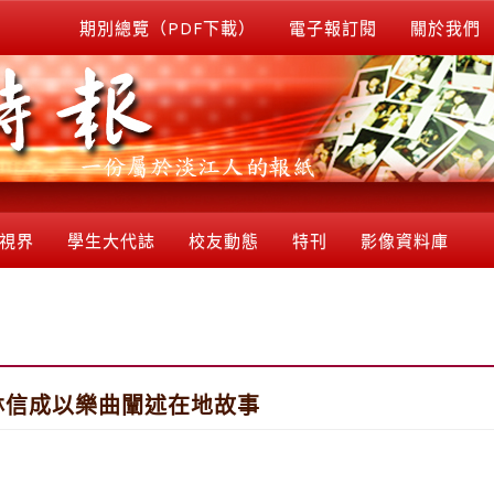
期別總覽（PDF下載）
電子報訂閱
關於我們
視界
學生大代誌
校友動態
特刊
影像資料庫
 林信成以樂曲闡述在地故事