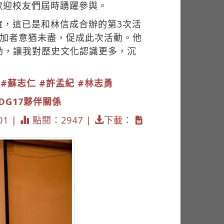
，歡迎校友們屆時踴躍參與。
誼，這已是和林信成合辦的第3次活
參加者意猶未盡，促成此次活動。他
動，讓我對歷史文化認識更多，沉
#蘇志仁
#許孟紀
#林志勇
SDG17夥伴關係
01 |
點閱：2947 |
下載：