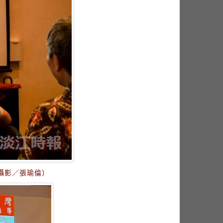
攝影／張瑜倫）