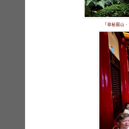
「尋秘圓山．