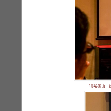
「尋秘圓山．