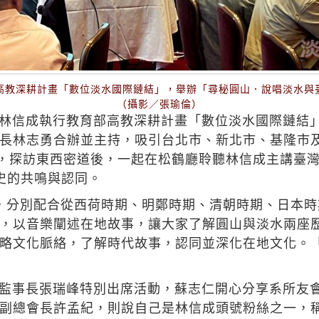
高教深耕計畫「數位淡水國際鏈結」，舉辦「尋秘圓山．說唱淡水與
（攝影／張瑜倫）
林信成執行教育部高教深耕計畫「數位淡水國際鏈結
長林志勇合辦並主持，吸引台北市、新北市、基隆市及
店，探訪東西密道後，一起在松鶴廳聆聽林信成主講臺灣
史的共鳴與認同。
，分別配合從西荷時期、明鄭時期、清朝時期、日本
，以音樂闡述在地故事，讓大家了解圓山與淡水兩座
略文化脈絡，了解時代故事，認同並深化在地文化。
監事長張瑞峰特別出席活動，蘇志仁開心分享系所友會
副總會長許孟紀，則說自己是林信成頭號粉絲之一，