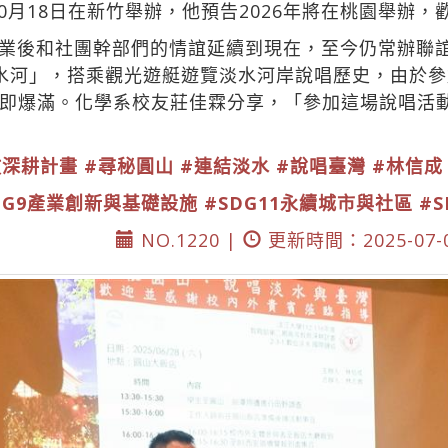
10月18日在新竹舉辦，他預告2026年將在桃園舉辦
業後和社團幹部們的情誼延續到現在，至今仍常辦聯
水河」，搭乘觀光遊艇遊覽淡水河岸說唱歷史，由於
即爆滿。化學系校友莊佳霖分享，「參加這場說唱活
教深耕計畫
#尋秘圓山
#連結淡水
#說唱臺灣
#林信成
DG9產業創新與基礎設施
#SDG11永續城市與社區
#
NO.1220 |
更新時間：2025-07-