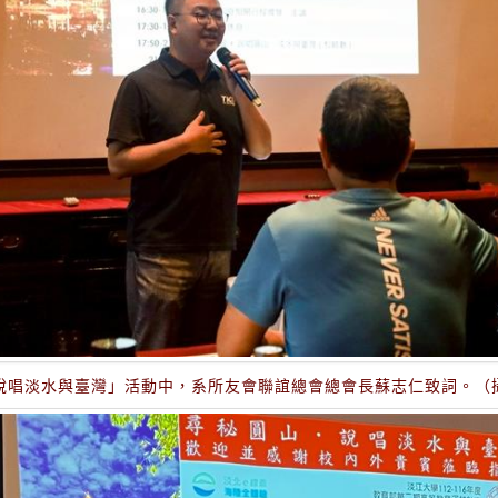
說唱淡水與臺灣」活動中，系所友會聯誼總會總會長蘇志仁致詞。（