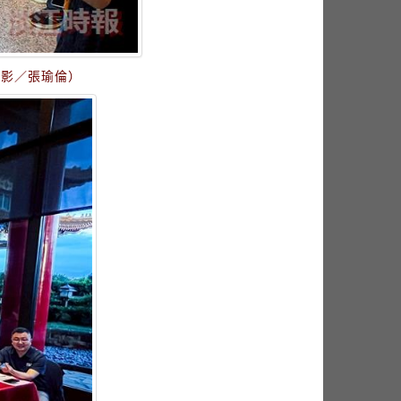
攝影／張瑜倫）