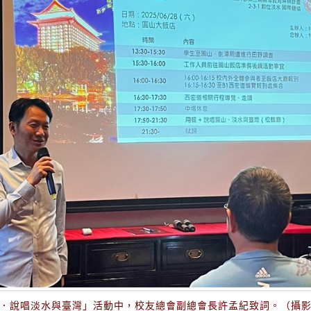
．說唱淡水與臺灣」活動中，校友總會副總會長許孟紀致詞。（攝