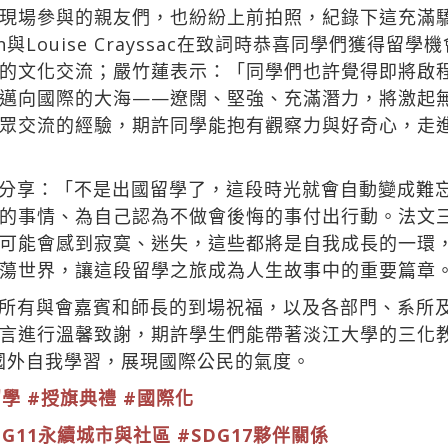
現場參與的親友們，也紛紛上前拍照，紀錄下這充滿驕傲
oldmann與Louise Crayssac在致詞時恭喜同學們
的文化交流；嚴竹蓮表示：「同學們也許覺得即將啟
邁向國際的大海——遼闊、堅強、充滿潛力，將激起
眾交流的經驗，期許同學能抱有觀察力與好奇心，走
分享：「不是出國留學了，這段時光就會自動變成難
的事情、為自己認為不做會後悔的事付出行動。法文
可能會感到寂寞、迷失，這些都將是自我成長的一環
蕩世界，讓這段留學之旅成為人生故事中的重要篇章
所有與會嘉賓和師長的到場祝福，以及各部門、系所
言進行溫馨致謝，期許學生們能帶著淡江大學的三化
景至國外自我學習，展現國際公民的氣度。
留學
#授旗典禮
#國際化
DG11永續城市與社區
#SDG17夥伴關係