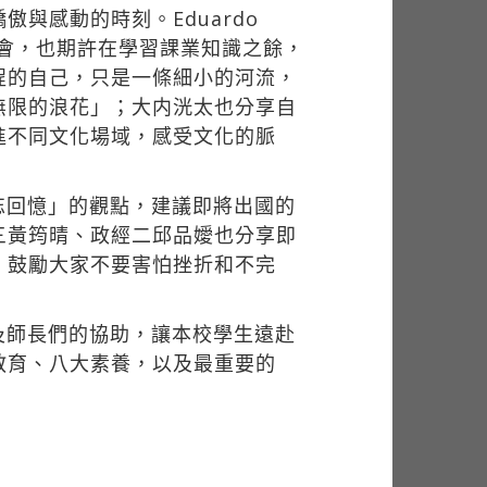
與感動的時刻。Eduardo
獲得留學機會，也期許在學習課業知識之餘，
程的自己，只是一條細小的河流，
無限的浪花」；大内洸太也分享自
進不同文化場域，感受文化的脈
忘回憶」的觀點，建議即將出國的
三黃筠晴、政經二邱品嬡也分享即
，鼓勵大家不要害怕挫折和不完
。
及師長們的協助，讓本校學生遠赴
教育、八大素養，以及最重要的