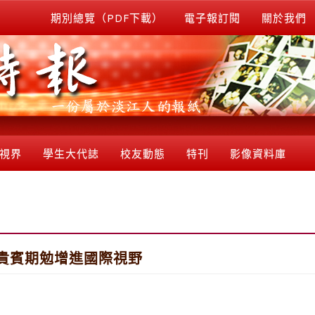
期別總覽（PDF下載）
電子報訂閱
關於我們
視界
學生大代誌
校友動態
特刊
影像資料庫
貴賓期勉增進國際視野