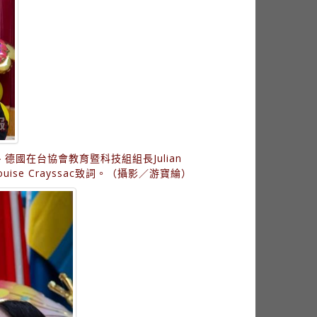
、德國在台協會教育暨科技組組長Julian
e Crayssac致詞。（攝影／游寶綸）