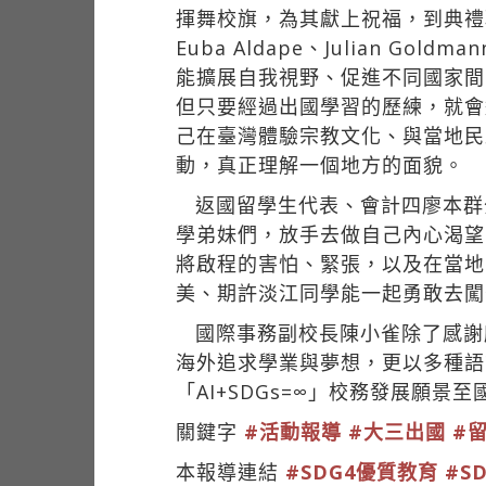
揮舞校旗，為其獻上祝福，到典禮
Euba Aldape、Julian G
能擴展自我視野、促進不同國家間
但只要經過出國學習的歷練，就會
己在臺灣體驗宗教文化、與當地民
動，真正理解一個地方的面貌。
返國留學生代表、會計四廖本群
學弟妹們，放手去做自己內心渴望
將啟程的害怕、緊張，以及在當地
美、期許淡江同學能一起勇敢去闖
國際事務副校長陳小雀除了感謝
海外追求學業與夢想，更以多種語
「AI+SDGs=∞」校務發展願
關鍵字
#活動報導
#大三出國
#
本報導連結
#SDG4優質教育
#S