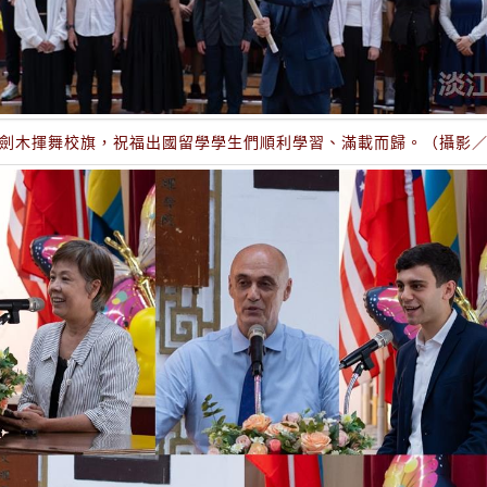
劍木揮舞校旗，祝福出國留學學生們順利學習、滿載而歸。（攝影