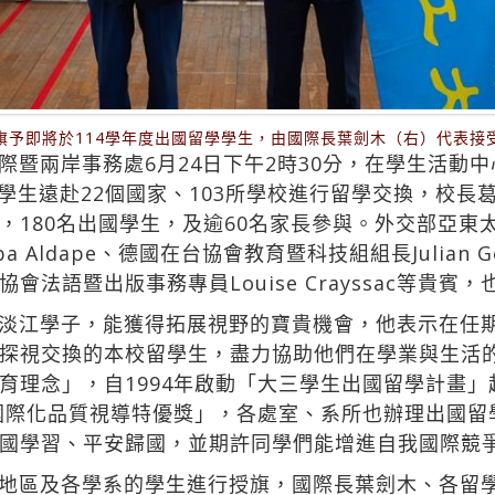
旗予即將於114學年度出國留學學生，由國際長葉劍木（右）代表接
暨兩岸事務處6月24日下午2時30分，在學生活動中
名學生遠赴22個國家、103所學校進行留學交換，校長
，180名出國學生，及逾60名家長參與。外交部亞東
ba Aldape、德國在台協會教育暨科技組組長Julian
法語暨出版事務專員Louise Crayssac等貴賓
淡江學子，能獲得拓展視野的寶貴機會，他表示在任
探視交換的本校留學生，盡力協助他們在學業與生活
育理念」，自1994年啟動「大三學生出國留學計畫
院國際化品質視導特優獎」，各處室、系所也辦理出國
國學習、平安歸國，並期許同學們能增進自我國際競
地區及各學系的學生進行授旗，國際長葉劍木、各留