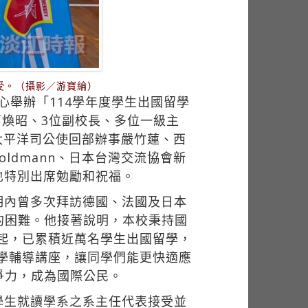
受。（攝影／游寶綸）
心舉辦「114學年度學生出國留學
葛煥昭、3位副校長、多位一級主
太平洋司公使回部辦事嚴竹蓮、西
 Goldmann、日本台灣交流協會新
，也特別出席勉勵和祝福。
期內曾多次拜訪德國、法國及日本
的困難。他接著說明，本校秉持國
」起，已累積近萬名學生出國留學，
留學輔導講座，讓同學們能更快適應
爭力，成為國際公民。
學生就讀學系之系主任代表接受並