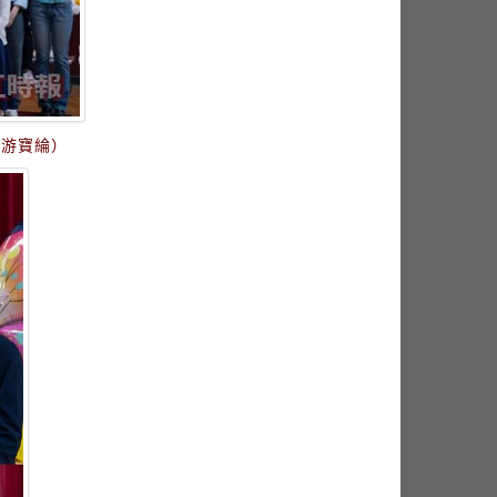
／游寶綸）