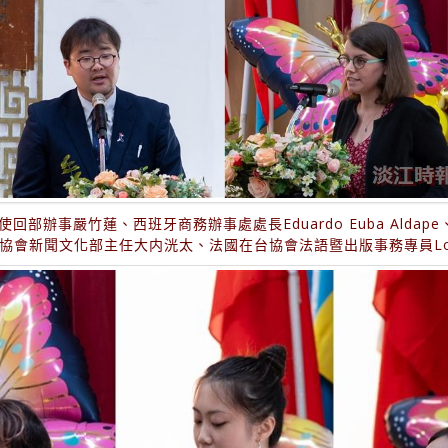
辦事嚴竹蓮、西班牙商務辦事處處長Eduardo Euba Aldape
流協會新聞文化部主任大内洸太、法國在台協會法語暨出版事務專員Louis