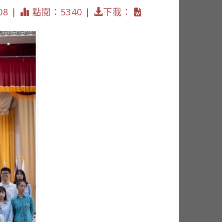
08 |
點閱：5340 |
下載：