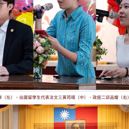
群（左）、出國留學生代表法文三黃筠晴（中）、政經二邱品嬡（右