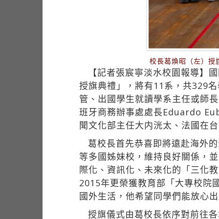
校長葛煥昭（左）授
【記者張宸寧淡水校園報導】國際
授旗典禮」，將有11系，共329
管、出國學生就讀學系主任或師長
班牙商務辦事處處長Eduardo Eu
聞文化部主任大内洸太、法國在台協會
葛校長首先恭喜即將遠赴海外的
等多國姊妹校，維持良好關係，並
際化、資訊化、未來化的「三化教
2015年更榮獲教育部「大專校
國外生活，他希望同學們能放心出
授旗儀式由葛校長依序對前往各