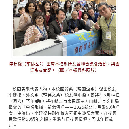
李建復（前排左2）出席本校系所友會聯合總會活動，與國
貿系友合影。（圖／本報資料照片）
校園民歌代表人物，本校國貿系（現國企系）傑出校友
李建復、外文系（現英文系）校友洪小喬，即將在6月14日
（週六）下午4時，將在新北市市民廣場，由新北市文化局
舉辦的「金韻飛揚‧新北傳唱——2025新北市民歌50演唱
會」中演出，李建復特別在校友群組中邀請大家，在校園
民歌運動50週年之際，重溫昔日校園情懷，回味年輕歲
月。