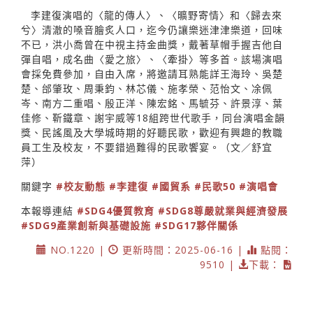
李建復演唱的〈龍的傳人〉、〈曠野寄情〉和〈歸去來
兮〉清澈的嗓音膾炙人口，迄今仍讓樂迷津津樂道，回味
不已，洪小喬曾在中視主持金曲獎，戴著草帽手握吉他自
彈自唱，成名曲〈愛之旅〉、〈牽掛〉等多首。該場演唱
會採免費參加，自由入席，將邀請耳熟能詳王海玲、吳楚
楚、邰肇玫、周秉鈞、林芯儀、施孝榮、范怡文、凃佩
岑、南方二重唱、殷正洋、陳宏銘、馬毓芬、許景淳、葉
佳修、靳鐵章、謝宇威等18組跨世代歌手，同台演唱金韻
獎、民謠風及大學城時期的好聽民歌，歡迎有興趣的教職
員工生及校友，不要錯過難得的民歌饗宴。（文／舒宜
萍）
關鍵字
#校友動態
#李建復
#國貿系
#民歌50
#演唱會
本報導連結
#SDG4優質教育
#SDG8尊嚴就業與經濟發展
#SDG9產業創新與基礎設施
#SDG17夥伴關係
NO.1220 |
更新時間：2025-06-16 |
點閱：
9510 |
下載：