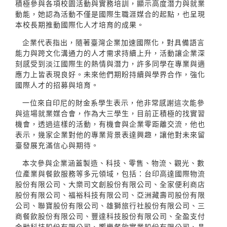
積極參與各項校園活動與實務培訓，顯示高度潛力與就業
動能，她認為活動不僅是國際生職涯媒合的起點，也呈現
本校長期推動國際化人才培育的成果。
企業代表指出，隨著臺灣企業加速國際化，對具備語言
能力與跨文化溝通力的人才需求持續上升，活動讓企業深
刻感受到淡江國際生的熱情與潛力，許多同學在專業與適
應力上皆表現良好。未來他們期盼持續與學界合作，強化
國際人才的招募與培育。
一位來自印尼的財金系學生表示，他非常感謝這次能參
與這場就業媒合會，作為大三學生，目前正積極的找實習
機會，透過這樣的活動，有機會與企業零距離交流，他也
表示，幾家企業對他的專業背景表達興趣，讓他對未來留
臺發展充滿信心與期待。
本次參與企業涵蓋製造、科技、零售、物流、觀光、數
位產業與餐飲服務等多元領域，包括：台印高達國際物流
股份有限公司、大樂司文創股份有限公司、全家便利商店
股份有限公司、福裕科技有限公司、亞洲藏壽司股份有限
公司、聯寶股份有限公司、雄獅旅行社股份有限公司、三
商餐飲股份有限公司、豐達科技股份有限公司、全盈支付
金融科技股份有限公司、饗樂餐飲實業股份有限公司、晶