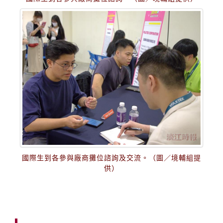
國際生到各參與廠商攤位諮詢及交流。（圖／境輔組提
供）