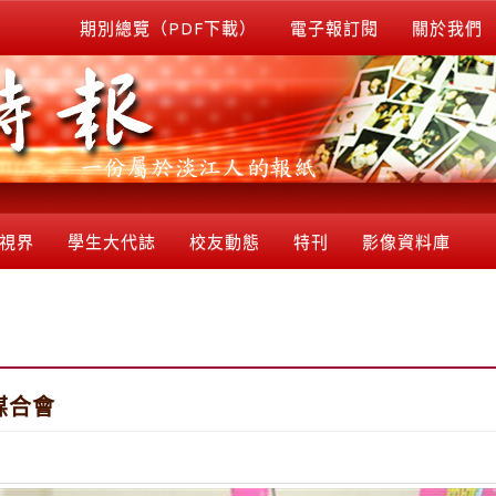
期別總覽（PDF下載）
電子報訂閱
關於我們
視界
學生大代誌
校友動態
特刊
影像資料庫
媒合會