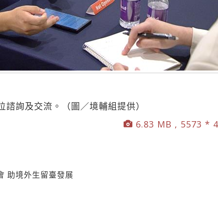
位諮詢及交流。（圖／境輔組提供）
6.83 MB , 5573 * 
會 助境外生留臺發展