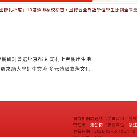
國際化程度」10度蟬聯私校榜首，且修習全外語學位學生比例全臺
春樹研討會選址京都 拜訪村上春樹出生地
羅來納大學師生交流 多元體驗臺灣文化
個資相關問題請洽受理窗口，分機2
管理者：
潘劭愷
/ 建置單位：
淡
更新日期：2026-08-06 10:21:43