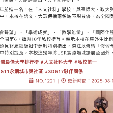
學門領域，分組評鑑出「大學互評榜」。
年前進一名，在「人文社科」學校，與臺師大、政大
中，本校在語文、大眾傳播兩領域表現最優，為全國第
會聲望」、「學術成就」、「教學能量」、「國際化
全國第6，蟬聯10年私校榜首。顯示本校在境外生比
遠見智庫總編輯李建興特別指出，淡江以修習「修習
中特別提及，本校這幾年將USR實踐場域擴展至國外
台灣最佳大學排行榜
#人文社科大學
#私校第一
DG11永續城市與社區
#SDG17夥伴關係
NO.1221 |
更新時間：2025-08-