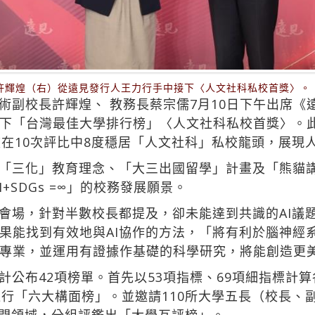
許輝煌（右）從遠見發行人王力行手中接下〈人文社科私校首獎〉。
術副校長許輝煌、 教務長蔡宗儒7月10日下午出席《
下「台灣最佳大學排行榜」〈人文社科私校首獎〉。此
校在10次評比中8度穩居「人文社科」私校龍頭，展現
「三化」教育理念、「大三出國留學」計畫及「熊貓講
+SDGs =∞」的校務發展願景。
會場，針對半數校長都提及，卻未能達到共識的AI議題
果能找到有效地與AI協作的方法，「將有利於腦神經
專業，並運用有證據作基礎的科學研究，將能創造更
公布42項榜單。首先以53項指標、69項細指標計算
進行「六大構面榜」。並邀請110所大學五長（校長、