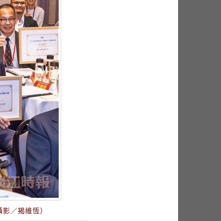
攝影／揭維恆）