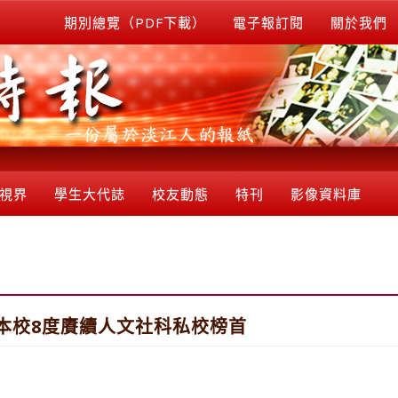
期別總覽（PDF下載）
電子報訂閱
關於我們
視界
學生大代誌
校友動態
特刊
影像資料庫
本校8度賡續人文社科私校榜首