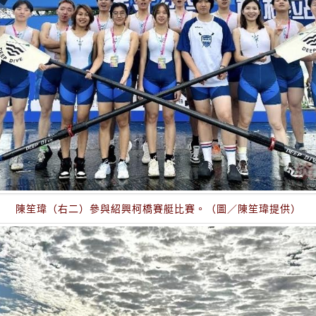
陳笙瑋（右二）參與紹興柯橋賽艇比賽。（圖／陳笙瑋提供）