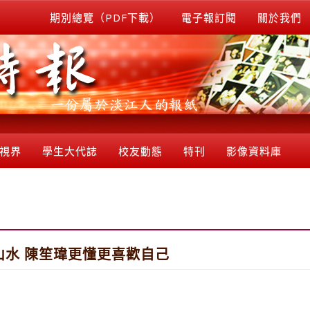
期別總覽（PDF下載）
電子報訂閱
關於我們
視界
學生大代誌
校友動態
特刊
影像資料庫
水 陳笙瑋更懂更喜歡自己