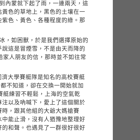
進到內蒙就下起了雨，一連兩天，這
枯黃色的草地上，黑色的土壤在一
些紫色、黃色、各種程度的綠。那
了冰，如困獸，於是我們選擇原始的
乎說這是冒煙雪，不是由天而降的
給家人朋友的信，那時並不如往常
同濟大學賽艇隊是知名的高校賽艇
樣都不知道，卻在交換一開始就加
賽艇練習不輕鬆，上海的空氣乾
專注以及吶喊下，愛上了這個關於
賽時，跟其他組的大爺大媽搶賽
水中能止滑，沒有人猶豫地整理好
好的和聲。也遇見了一群很好很好