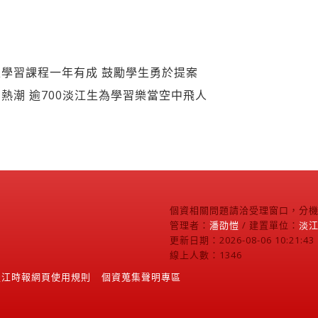
學習課程一年有成 鼓勵學生勇於提案
熱潮 逾700淡江生為學習樂當空中飛人
個資相關問題請洽受理窗口，分機2
管理者：
潘劭愷
/ 建置單位：
淡
更新日期：2026-08-06 10:21:43
線上人數：1346
淡江時報網頁使用規則
個資蒐集聲明專區