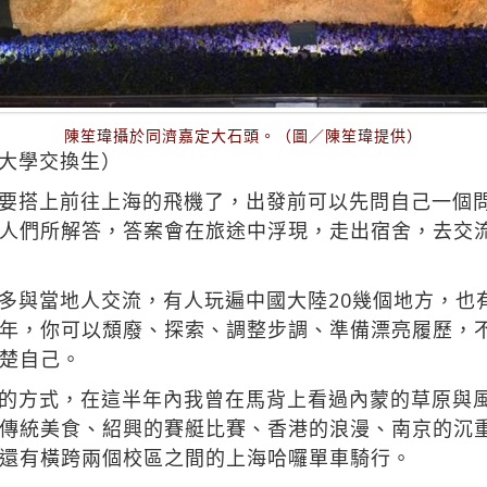
陳笙瑋攝於同濟嘉定大石頭。（圖／陳笙瑋提供）
大學交換生）
要搭上前往上海的飛機了，出發前可以先問自己一個
人們所解答，答案會在旅途中浮現，走出宿舍，去交
多與當地人交流，有人玩遍中國大陸20幾個地方，也
年，你可以頹廢、探索、調整步調、準備漂亮履歷，
楚自己。
的方式，在這半年內我曾在馬背上看過內蒙的草原與
傳統美食、紹興的賽艇比賽、香港的浪漫、南京的沉
還有橫跨兩個校區之間的上海哈囉單車騎行。