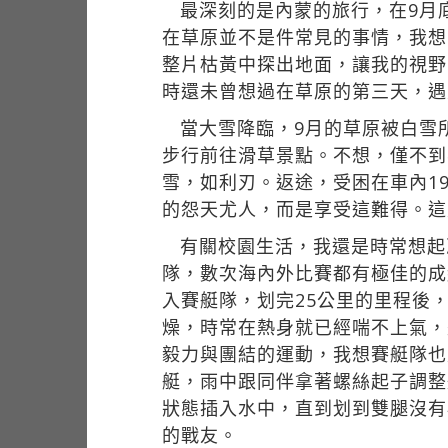
最深刻的是內蒙的旅行，在9月
在草原並不是件常見的事情，我想
整片枯黃中探出地面，讓我的視野
時還未曾想過在草原的第三天，遇
當大雪降臨，9月的草原被白雪
步行前往滑草景點。不想，僅不到
雪，如利刃。返途，受困在車內1
的怨天尤人，而是享受這難得。這
有關校園生活，我還是時常想起
隊，數次海內外比賽都有極佳的成
入賽艇隊，划完25公里的里程後
燥，時常在熱身就已經喘不上氣，
毅力與團結的運動，我想賽艇隊也
艇，雨中跟同伴拿著螺絲起子調整
狀態插入水中，直到划到雙腿沒有
的戰友。