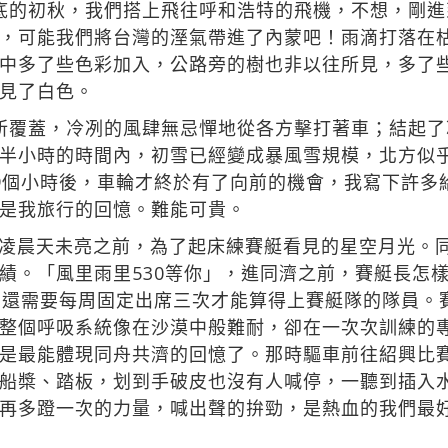
底的初秋，我們搭上飛往呼和浩特的飛機，不想，剛
，可能我們將台灣的溼氣帶進了內蒙吧！雨滴打落在
中多了些色彩加入，公路旁的樹也非以往所見，多了
見了白色。
所覆蓋，冷冽的風肆無忌憚地從各方擊打著車；結起
半小時的時間內，初雪已經變成暴風雪規模，北方似
9個小時後，車輪才終於有了向前的機會，我寫下許多
是我旅行的回憶。難能可貴。
凌晨天未亮之前，為了起床練賽艇看見的星空月光。
績。「風里雨里530等你」，進同濟之前，賽艇長怎
，還需要每周固定出席三次才能算得上賽艇隊的隊員。
整個呼吸系統像在沙漠中般難耐，卻在一次次訓練的
是最能體現同舟共濟的回憶了。那時驅車前往紹興比
船槳、踏板，划到手破皮也沒有人喊停，一聽到插入
再多蹬一次的力量，喊出聲的拚勁，是熱血的我們最