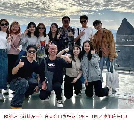
陳笙瑋（前排左一）在天台山與好友合影。（圖／陳笙瑋提供）