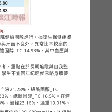
供）
醫院健檢團隊進行，據衛生保健組資
除視力與牙齒不良外，異常比率較高的
膽固醇_TC 14.93%，其中血壓與
參考，重點在於長期追蹤與自我監
，學生不宜因年紀輕就忽略身體警
液21.28%、總膽固醇_TC
.33%、總膽固醇_TC 16.5%。在體
%、過輕23.16%、過重19.01%。