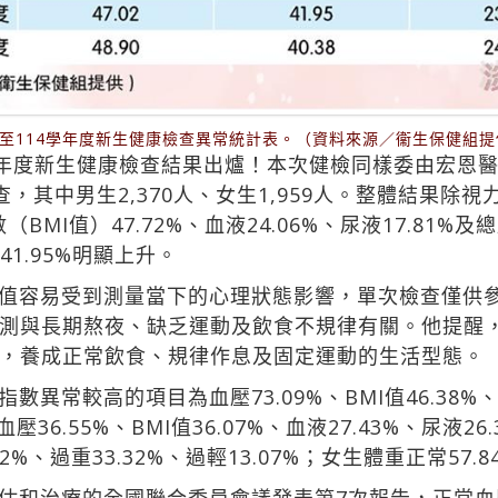
2至114學年度新生健康檢查異常統計表。（資料來源／衞生保健組提
學年度新生健康檢查結果出爐！本次健檢同樣委由宏恩
查，其中男生2,370人、女生1,959人。整體結果
BMI值）47.72%、血液24.06%、尿液17.81%及總
與41.95%明顯上升。
值容易受到測量當下的心理狀態影響，單次檢查僅供
測與長期熬夜、缺乏運動及飲食不規律有關。他提醒
，養成正常飲食、規律作息及固定運動的生活型態。
異常較高的項目為血壓73.09%、BMI值46.38%、血
血壓36.55%、BMI值36.07%、血液27.43%、尿液26
、過重33.32%、過輕13.07%；女生體重正常57.84