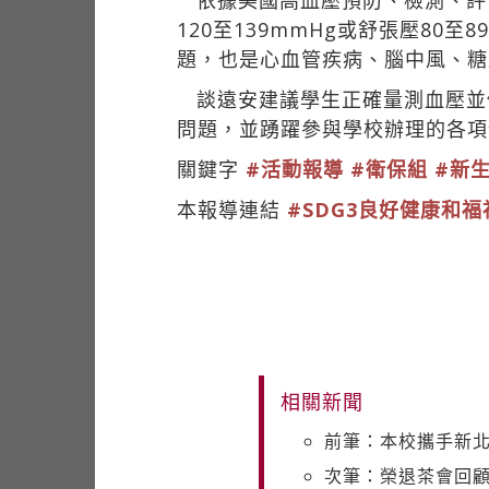
依據美國高血壓預防、檢測、評
120至139mmHg或舒張壓8
題，也是心血管疾病、腦中風、糖
談遠安建議學生正確量測血壓並
問題，並踴躍參與學校辦理的各項
關鍵字
#活動報導
#衛保組
#新
本報導連結
#SDG3良好健康和福
相關新聞
前筆：本校攜手新北
次筆：榮退茶會回顧