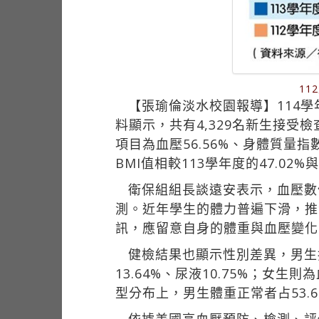
11
【張瑜倫淡水校園報導】114
料顯示，共有4,329名新生接受檢
項目為血壓56.56%、身體質量指數（
BMI值相較113學年度的47.02%
衛保組組長談遠安表示，血壓數
測。近年學生的體力普遍下滑，推
訊，應留意自身的體重與血壓變化
健檢結果也顯示性別差異，男生指數
13.64%、尿液10.75%；女生則為
型分布上，男生體重正常者占53.62%