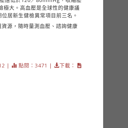
低於120／80mmHg，收縮壓
的風險極大。高血壓是全球性的健康議
期位居新生健檢異常項目前三名。
組資源，隨時量測血壓、諮詢健康
。
12 |
點閱：3471 |
下載：