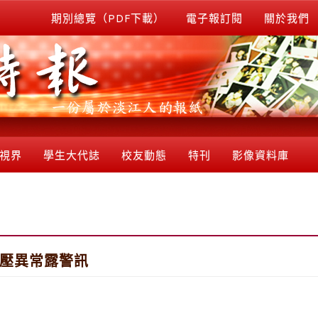
期別總覽（PDF下載）
電子報訂閱
關於我們
視界
學生大代誌
校友動態
特刊
影像資料庫
血壓異常露警訊