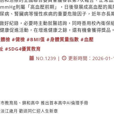
估和治療的全國聯合委員會議發表第7次報告，正常血壓應
0至89mmHg則屬「高血壓前期」，日後發展成高血壓
尿病、腎臟病等慢性疾病的重要危險因子，近年亦長
做好紀錄，必要時主動就醫諮詢，同時善用校內衛保
健康促進活動，在增進健康之餘，還有機會獲得獎品
生體檢
#健檢
#BMI值
#身體質量指數
#血壓
祉
#SDG4優質教育
NO.1239 |
更新時間：2026-01-
市教育局、錦和高中 推出首本高中AI倫理手冊
淡江歲月 歡送同仁迎人生新章