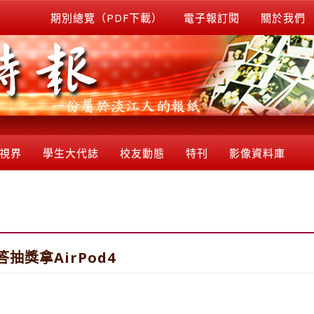
期別總覽（PDF下載）
電子報訂閱
關於我們
視界
學生大代誌
校友動態
特刊
影像資料庫
抽獎拿AirPod4