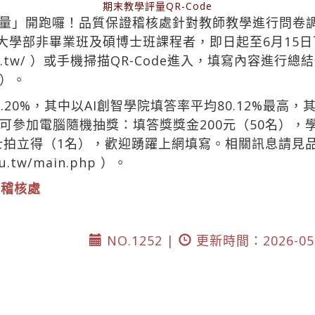
期末教學評量QR-Code
量」開跑囉！品質保證稽核處針對教師教學進行問卷
習大學部非畢業班及碩博士班課程者，即日起至6月15
.tw/
）或手機掃描QR-Code進入，填寫內容進行總
）。
20%，其中以AI創智學院填答率平均80.12%最高，其
加電腦隨機抽獎：填答獎獎金200元（50名），學生特
富士拍立得（1名），歡迎踴躍上網填寫。相關訊息請見
du.tw/main.php
）。
證稽核處
NO.1252 |
更新時間：2026-05-