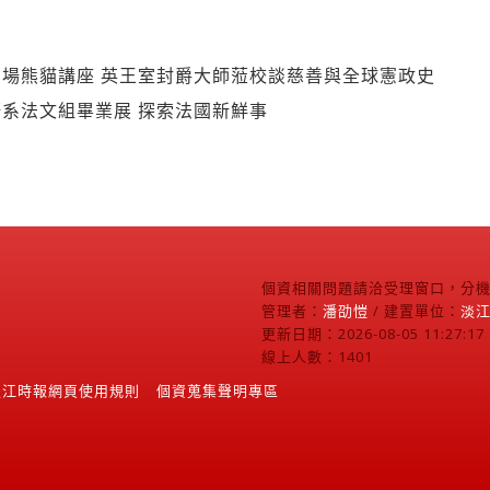
場熊貓講座 英王室封爵大師蒞校談慈善與全球憲政史
系法文組畢業展 探索法國新鮮事
個資相關問題請洽受理窗口，分機2
管理者：
潘劭愷
/ 建置單位：
淡
更新日期：2026-08-05 11:27:17
線上人數：1401
淡江時報網頁使用規則
個資蒐集聲明專區