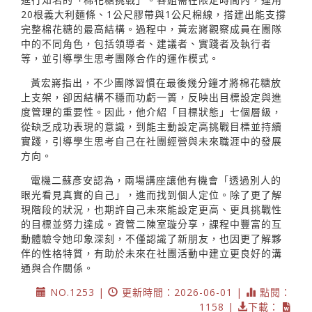
20根義大利麵條、1公尺膠帶與1公尺棉線，搭建出能支撐
完整棉花糖的最高結構。過程中，黃宏嶈觀察成員在團隊
中的不同角色，包括領導者、建議者、實踐者及執行者
等，並引導學生思考團隊合作的運作模式。
黃宏嶈指出，不少團隊習慣在最後幾分鐘才將棉花糖放
上支架，卻因結構不穩而功虧一簣，反映出目標設定與進
度管理的重要性。因此，他介紹「目標狀態」七個層級，
從缺乏成功表現的意識，到能主動設定高挑戰目標並持續
實踐，引導學生思考自己在社團經營與未來職涯中的發展
方向。
電機二蘇彥安認為，兩場講座讓他有機會「透過別人的
眼光看見真實的自己」，進而找到個人定位。除了更了解
現階段的狀況，也期許自己未來能設定更高、更具挑戰性
的目標並努力達成。資管二陳室璇分享，課程中豐富的互
動體驗令她印象深刻，不僅認識了新朋友，也因更了解夥
伴的性格特質，有助於未來在社團活動中建立更良好的溝
通與合作關係。
NO.1253 |
更新時間：2026-06-01 |
點閱：
1158 |
下載：