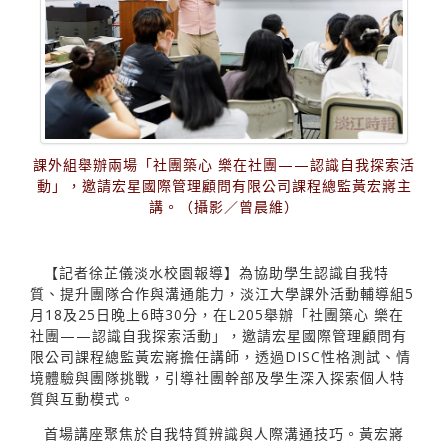
課外組舉辦兩場「社團築心 樂在社團——認識自我探索活
動」，邀請宏星國際管理顧問有限公司課程總監黃宏嶈主
講。（攝影／曾晨維）
【記者徐芷儀淡水校園報導】為協助學生認識自我特
質、提升團隊合作與溝通能力，淡江大學課外活動輔導組5
月18及25日晚上6時30分，在L205舉辦「社團築心 樂在
社團——認識自我探索活動」，邀請宏星國際管理顧問有
限公司課程總監黃宏嶈擔任講師，透過DISC性格測試、情
境體驗與團隊挑戰，引導社團幹部及學生深入探索個人特
質與互動模式。
首場講座聚焦於自我特質辨識與人際溝通技巧。黃宏嶈