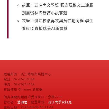
前筆：五虎崗文學獎 張庭瑋散文二連霸
劉薰璟林煦新詩小說奪魁
次筆：淡江校徽再次與黃仁勳同框 學生
看GTC直播感受AI新震撼
版權所有：淡江時報與媒體中心
電話：02-26250584
傳真：02-26214169
建議使用 Chrome 瀏覽器
個資相關問題請洽受理窗口，分機2799
管理者：
潘劭愷
/ 建置單位：
淡江大學資訊處
更新日期：2026-08-06 10:21:43