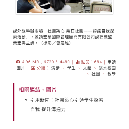
課外組舉辦兩場「社團築心 樂在社團——認識自我探
索活動」，邀請宏星國際管理顧問有限公司課程總監
黃宏嶈主講。（攝影／曾晨維）
4.96 MB , 6720 * 4480 |
點閱：684 |
申請
圖片
|
分類：
演講
、
學生
、
文館
、
淡水校園
、
社團
、
教學
相關連結、圖片
引用新聞：社團築心引領學生探索
自我 提升溝通力