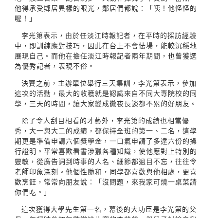
他得承受鄰居異樣的眼光，鄰居們都說：「咦！他怪怪的
喔！」
李光第表示，由於任淡江時報記者，在平時的採訪經驗
中，即訓練應對技巧，因此在台上不會怯場，能較沉穩地
展現自己。而他在擔任淡江時報記者兩年期間，也曾獲選
為優秀記者，表現不俗。
決賽之前，主辦單位舉行三天集訓，李光第表示，參加
這次的活動，最大的收穫就是認識來自不同大專院校的同
學，三天的時間，讓大家變成徹夜長談都不累的好朋友。
除了令人刮目相看的才藝外，李光第的成績也相當優
秀，大一與大二的成績，都保持全班的第一、二名，這學
期更是準備申請六個獎學金，一口氣申請了多達六份的操
行證明。平常喜歡看書涉獵各種知識，使他應對上特別的
靈敏，從廣告詞到時事的人名、細節都過目不忘，往往令
老師印象深刻。他個性隨和，同學都喜歡與他相處，更喜
歡烹飪，常常向朋友說：「沒問題，來我家可燒一桌菜請
你們吃。」
這次獲得大學先生第一名，幕後的大功臣是李光第的父