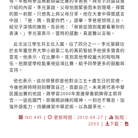
母，年輕時參加無數辯論比賽的李爸爸，與兒子討論自我
介紹的內容，李光第說，父母怕我緊張而未到現場，得獎
的那一剎那，只想馬上與父母分享，他在大會中得獎感言
中說：「爸、媽，我愛你們。」語畢，李爸爸悄悄上台，
給兒子深情的擁抱，告訴他：「爸爸從頭到尾都看著你的
表演。」李光第表示，當時的感動，真是難以言喻。
此次淡江學生共五位入圍，佔了四分之一，李光第歸功
於去年獲世界大學小姐第二名的黃莉智給予他很多寶貴的
意見。他表示，在比賽中，見到其他學校龐大的啦啦隊
伍，他期望學校能重視這項比賽，給予同學更多的鼓勵與
支持。
他也表示，這份榮譽即是他對淡江五十歲生日的賀禮，
今後他將時時刻刻鞭策自己、貢獻自己，未來將代表中華
民國出賽的他說，將學習2000年奧運舉重銅牌得主郭羿
含，一返抵國門，即展開訓練的精神，一刻也不懈怠，加
強外語能力，持續練習中華武術，以為國爭光。
NO.445 |
更新時間：2010-09-27 |
點閱：
2053 |
下載：