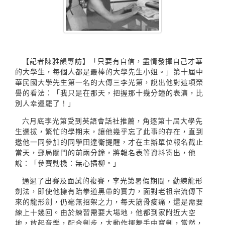
【記者陳雅韻專訪】「只要有自信，盡情發揮自己才華
的大學生，每個人都是最棒的大學先生小姐。」第十屆中
華民國大學先生第一名的大傳三李光第，說出他對這項榮
譽的看法：「我只是在那天，把握那十幾分鐘的表演，比
別人幸運罷了！」
六月底李光第受到英語會話社推薦，角逐第十屆大學先
生選拔，繁忙的學期末，讓他幾乎忘了此事的存在，直到
邀他一同參加的同學田達衛提醒，才在主辦單位報名截止
當天，郵局關門的前兩分鐘，將報名表等資料寄出，他
說：「參賽動機：無心插柳。」
通過了出賽及面試的複賽，李光第暑假期間，勤練龍形
劍法，即使他擁有跆拳道黑帶的實力，面對老祖宗流傳下
來的龍形劍，仍毫無招架之力，每天筋骨痠痛，還是需要
練上十幾回。由於練習需要大場地，他都到家附近大空
地，放起音樂，配合劍步，大動作揮舞手中寶劍，當然，