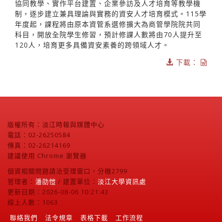
協同教學、實作平台建置、企業參訪及人才培育等教學機
制，逐步建立兼具理論與實務的資安人才培育模式。115學
年度起，課程將由原本資管系選修擴大為商管學院院共同
科目，開放全院學生修習，預計修課人數將由70人提升至
120人，培育更多具備資安素養的跨領域人才。
下載：
版權所有：淡江時報與媒體中心
電話：02-26250584
傳真：02-26214169
建議使用 Chrome 瀏覽器
個資相關問題請洽受理窗口，分機2799
管理者：
潘劭愷
/ 建置單位：
淡江大學資訊處
更新日期：2026-08-06 10:21:43
線上人數：1063
聯絡我們
法令規章
表格下載
工作流程