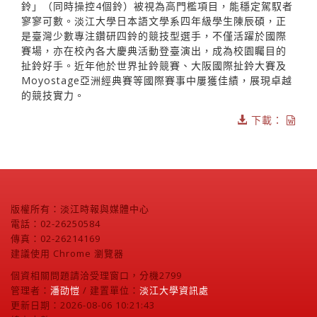
鈴」（同時操控4個鈴）被視為高門檻項目，能穩定駕馭者
寥寥可數。淡江大學日本語文學系四年級學生陳辰碩，正
是臺灣少數專注鑽研四鈴的競技型選手，不僅活躍於國際
賽場，亦在校內各大慶典活動登臺演出，成為校園矚目的
扯鈴好手。近年他於世界扯鈴競賽、大阪國際扯鈴大賽及
Moyostage亞洲經典賽等國際賽事中屢獲佳績，展現卓越
的競技實力。
下載：
版權所有：淡江時報與媒體中心
電話：02-26250584
傳真：02-26214169
建議使用 Chrome 瀏覽器
個資相關問題請洽受理窗口，分機2799
管理者：
潘劭愷
/ 建置單位：
淡江大學資訊處
更新日期：2026-08-06 10:21:43