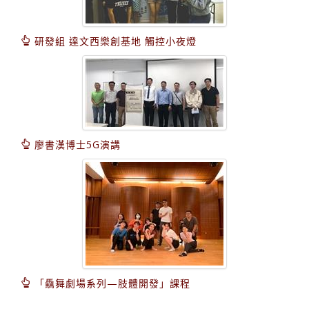
研發組 達文西樂創基地 觸控小夜燈
廖書漢博士5G演講
「驫舞劇場系列—肢體開發」課程