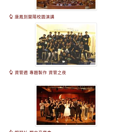
唐鳳到蘭陽校園演講
資管週 專題製作 資管之夜