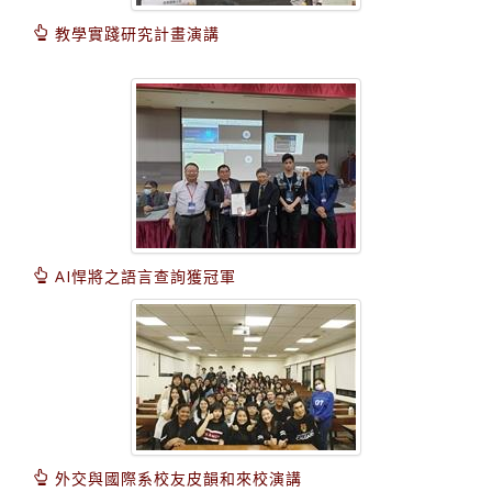
教學實踐研究計畫演講
AI悍將之語言查詢獲冠軍
外交與國際系校友皮韻和來校演講