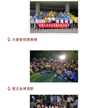
大運會授旗典禮
德文系啤酒節