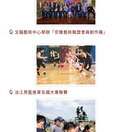
文錙藝術中心舉辦「京雅藝術聯盟會員創作展」
淡江男籃進軍全國大專聯賽