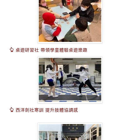
桌遊研習社 帶領學童體驗桌遊樂趣
西洋劍社寒訓 提升肢體協調感