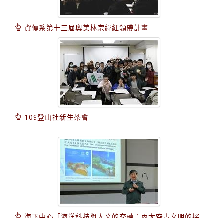
資傳系第十三屆奧美林宗緯紅領帶計畫
109登山社新生茶會
海下中心「海洋科技與人文的交融：內太空古文明的探