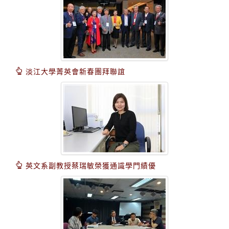
淡江大學菁英會新春團拜聯誼
英文系副教授蔡瑞敏榮獲通識學門績優