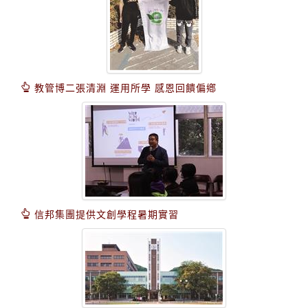
教管博二張清淵 運用所學 感恩回饋偏鄕
信邦集團提供文創學程暑期實習