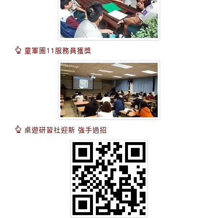
童軍團11服務員獲獎
桌遊研習社迎新 強手過招