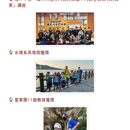
索」講座
水環系高偉翔獲獎
童軍團11服務員獲獎