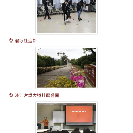
溜冰社迎新
淡江宮燈大道杜鵑盛開