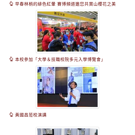
早春林梢的緋色紅暈 賽博頻道邀您共賞山櫻花之美
本校參加「大學＆技職校院多元入學博覽會」
黃國昌蒞校演講