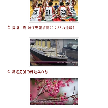
捍衛主場 淡江男籃複賽99：83力退輔仁
鐵達尼號的輝煌與哀愁