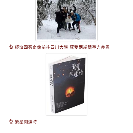
經濟四張育銘前往四川大學 感受兩岸競爭力差異
繁星閃爍時