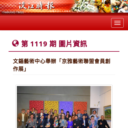
Toggl
navig
第 1119 期 圖片資訊
文錙藝術中心舉辦「京雅藝術聯盟會員創
作展」