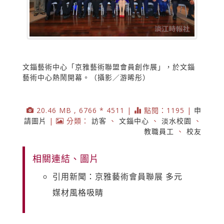
文錙藝術中心「京雅藝術聯盟會員創作展」，於文錙
藝術中心熱鬧開幕。（攝影／游晞彤）
20.46 MB , 6766 * 4511 |
點閱：1195 |
申
請圖片
|
分類：
訪客
、
文錙中心
、
淡水校園
、
教職員工
、
校友
相關連結、圖片
引用新聞：京雅藝術會員聯展 多元
媒材風格吸睛